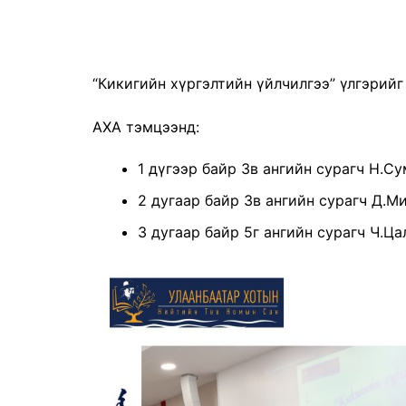
“Кикигийн хүргэлтийн үйлчилгээ” үлгэрий
АХА тэмцээнд:
1 дүгээр байр 3в ангийн сурагч Н.С
2 дугаар байр 3в ангийн сурагч Д.М
3 дугаар байр 5г ангийн сурагч Ч.Ца