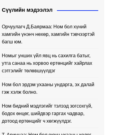
Сүүлийн мэдээлэл
Орчуулагч Д.Баярмаа: Ном бол хүний
хамгийн үнэнч нөхөр, хамгийн тэвчээртэй
багш юм.
Номыг унших үйл явц нь сахилга батыг,
утга санаа нь хорвоо ертөнцийг хайрлах
сэтгэлийг төлөвшүүлдэг
Ном бол эрдэм ухааны ундарга, эх далай
гэж хэлж болно.
Ном бидний мэдлэгийг тэлээд зогсохгүй,
бодох өнцөг, шийдвэр гаргах чадвар,
дотоод ертөнцийг ч хөгжүүлдэг.
Т. Ариунаа: Ном бол оюун ухааны хөлөг