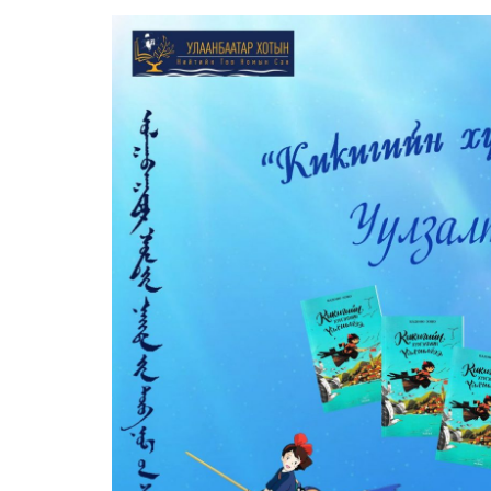
номын сангийн үйлч
Маркетин
тасаг
АМЕРИКИЙН СОЁЛ
МЭДЭЭЛЛИЙН ТӨВ
Олон ний
тасаг
Ном хэвлэх – сэлбэ
засах үйлчилгээ
Салбар н
Хөгжлийн бэрхшээл
иргэдийн мэдээллий
үйлчилгээ