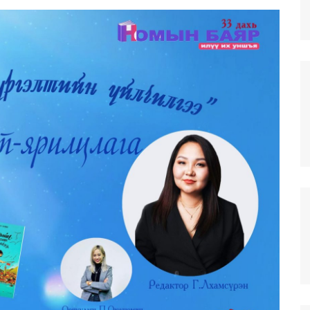
илгээ
г инновацийн
тэд үйлчлэх
н
омын сангууд
Хан-Уул дүүрэг дэх
салбар номын сан
тэй
н
Баянзүрх дүүрэг дэх
салбар номын сан
Сонгино Хайрхан дүүрэг
дэх салбар номын сан
ЧИНГЭЛТЭЙ ДҮҮРЭГ ДЭХ
САЛБАР НОМЫН САН