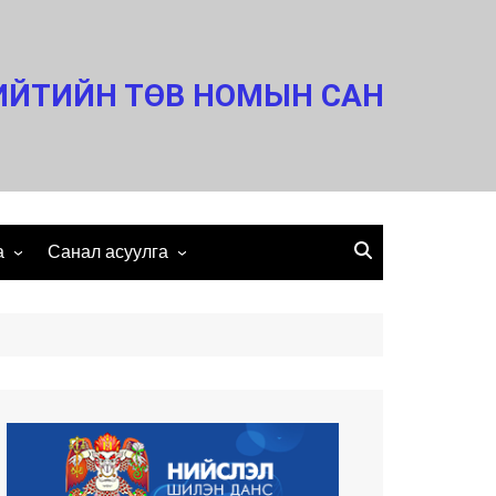
ИЙТИЙН ТӨВ НОМЫН САН
а
Санал асуулга
Холбоо барих