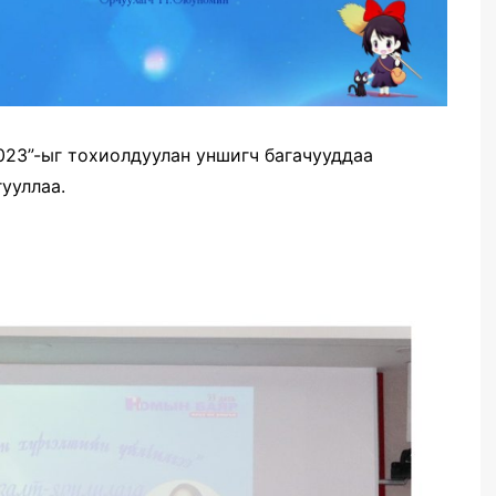
023”-ыг тохиолдуулан уншигч багачууддаа
ууллаа.