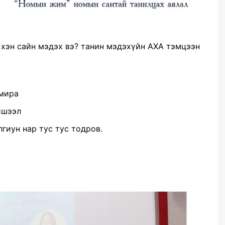
г хэн сайн мэдэх вэ? танин мэдэхүйн АХА тэмцээн
умира
ишээл
лгиун нар тус тус тодров.