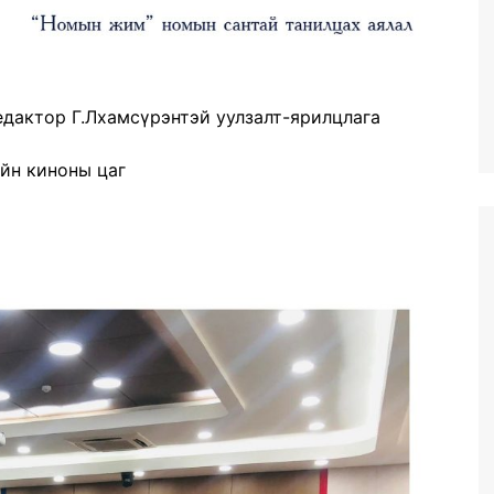
едактор Г.Лхамсүрэнтэй уулзалт-ярилцлага
эйн киноны цаг