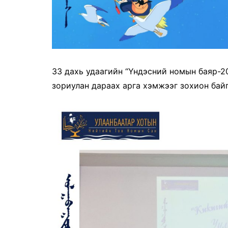
33 дахь удаагийн “Үндэсний номын баяр-2
зориулан дараах арга хэмжээг зохион байг