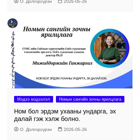
О. Долгорсүрэн
2026-05-26
Мэдээ мэдээлэл
Номын сангийн зочны ярилцлага
Ном бол эрдэм ухааны ундарга, эх
далай гэж хэлж болно.
О. Долгорсүрэн
2026-05-26