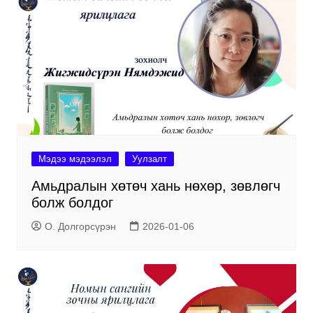
Мэдээ мэдээлэл
Уулзалт
Амьдралын хөтөч хань нөхөр, зөвлөгч
болж болдог
О. Долгорсүрэн
2026-01-06