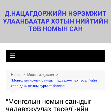
Skip
to
Д.НАЦАГДОРЖИЙН НЭРЭМЖИТ
content
УЛААНБААТАР ХОТЫН НИЙТИЙН
ТӨВ НОМЫН САН
Home
Мэдээ мэдээлэл
“Монголын номын санчдыг чадавхжуулах төсөл”-ийн
хоёр дахь шатны сургалт боллоо
“Монголын номын санчдыг
чадавхжуулах төсөл”-ийн