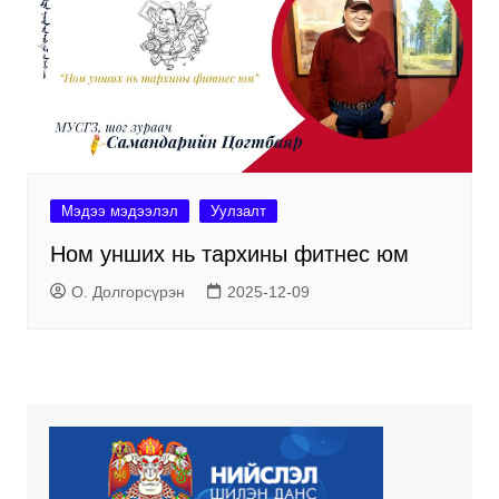
Мэдээ мэдээлэл
Уулзалт
Ном унших нь тархины фитнес юм
О. Долгорсүрэн
2025-12-09