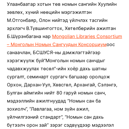
Улаанбаатар хотын төв номын сангийн Хуулийн
зөвлөх, хүний нөөцийн мэргэжилтэн
М.Отгонбаяр, Олон нийтэд үйлчлэх тасгийн
эрхлэгч В.Түвшинтогтох, Хөтөлбөрийн ажилтан
Б.Шүрэнбагана нар
Mongolian Libraries Consortium
– Монголын Номын Сангуудын Консорциум
оос
санаачлан, БСШУСЯ-ны дэмжлэгтэйгээр
хэрэгжүүлж буй“Монголын номын санчдыг
чадавхжуулах төсөл”-ийн хоёр дахь шатны
сургалт, семинарт сургагч багшаар оролцож
Орхон, Дархан-Уул, Хөвсгөл, Архангай, Сэлэнгэ,
Булган аймгийн нийт 80 гаруй номын санч,
мэдээллийн ажилтнуудад “Номын сан ба
зохиолч”, “Лавлагаа, ном зүйн ажил,
үйлчилгээний стандарт”, “Номын сан дахь
бүтээлч орон зай” зэрэг сэдвүүдээр мэдээлэл