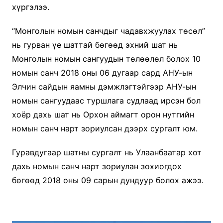
хүргэлээ.
“Монголын номын санчдыг чадавхжуулах төсөл”
нь гурван үе шаттай бөгөөд эхний шат нь
Монголын номын сангуудын төлөөлөл болох 10
номын санч 2018 оны 06 дугаар сард АНУ-ын
Элчин сайдын яамны дэмжлэгтэйгээр АНУ-ын
номын сангуудаас туршлага судлаад ирсэн бол
хоёр дахь шат нь Орхон аймагт орон нутгийн
номын санч нарт зориулсан дээрх сургалт юм.
Гуравдугаар шатны сургалт нь Улаанбаатар хот
дахь номын санч нарт зориулан зохиогдох
бөгөөд 2018 оны 09 сарын дундуур болох ажээ.