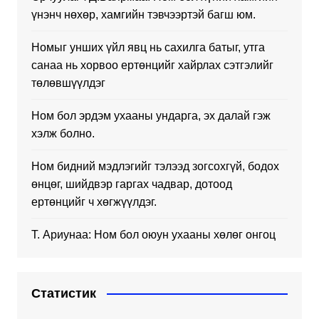
үнэнч нөхөр, хамгийн тэвчээртэй багш юм.
Номыг унших үйл явц нь сахилга батыг, утга
санаа нь хорвоо ертөнцийг хайрлах сэтгэлийг
төлөвшүүлдэг
Ном бол эрдэм ухааны ундарга, эх далай гэж
хэлж болно.
Ном бидний мэдлэгийг тэлээд зогсохгүй, бодох
өнцөг, шийдвэр гаргах чадвар, дотоод
ертөнцийг ч хөгжүүлдэг.
Т. Ариунаа: Ном бол оюун ухааны хөлөг онгоц
Статистик