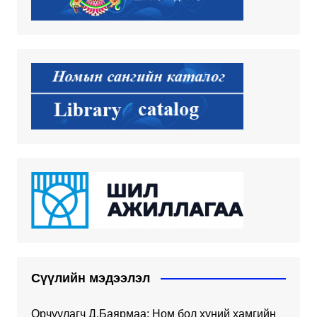
Сүүлийн мэдээлэл
Орчуулагч Д.Баярмаа: Ном бол хүний хамгийн