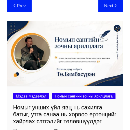
Post
Prev
Next
navigation
Мэдээ мэдээлэл
Номын сангийн зочны ярилцлага
Номыг унших үйл явц нь сахилга
батыг, утга санаа нь хорвоо ертөнцийг
хайрлах сэтгэлийг төлөвшүүлдэг