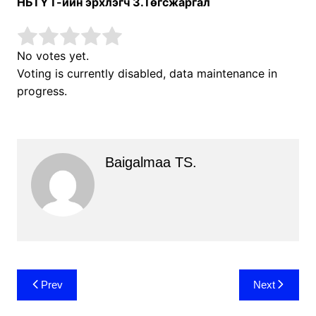
НБТҮТ-ийн эрхлэгч З.Төгсжаргал
No votes yet.
Voting is currently disabled, data maintenance in
progress.
Baigalmaa TS.
Post
Prev
Next
navigation