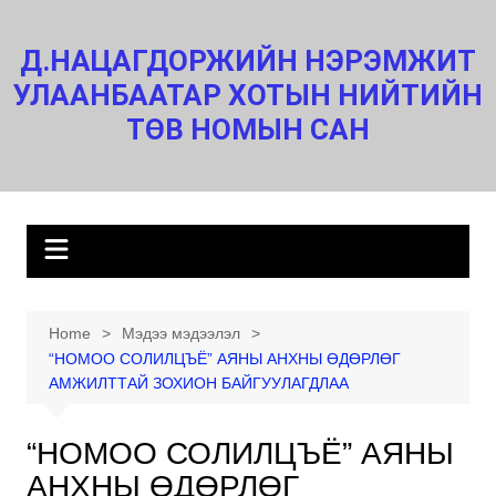
Skip
to
Д.НАЦАГДОРЖИЙН НЭРЭМЖИТ
content
УЛААНБААТАР ХОТЫН НИЙТИЙН
ТӨВ НОМЫН САН
Home
Мэдээ мэдээлэл
“НОМОО СОЛИЛЦЪЁ” АЯНЫ АНХНЫ ӨДӨРЛӨГ
АМЖИЛТТАЙ ЗОХИОН БАЙГУУЛАГДЛАА
“НОМОО СОЛИЛЦЪЁ” АЯНЫ
АНХНЫ ӨДӨРЛӨГ