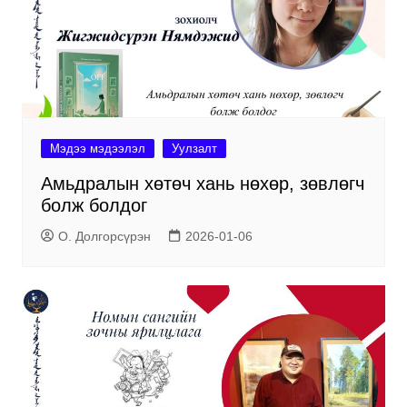
Мэдээ мэдээлэл
Уулзалт
Амьдралын хөтөч хань нөхөр, зөвлөгч
болж болдог
О. Долгорсүрэн
2026-01-06