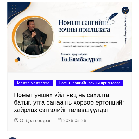
Мэдээ мэдээлэл
Номын сангийн зочны ярилцлага
Номыг унших үйл явц нь сахилга
батыг, утга санаа нь хорвоо ертөнцийг
хайрлах сэтгэлийг төлөвшүүлдэг
О. Долгорсүрэн
2026-05-26