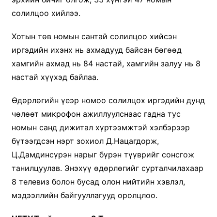
солилцоо хийлээ.
Хотын төв номын сантай солилцоо хийсэн
иргэдийн ихэнх нь ахмадууд байсан бөгөөд
хамгийн ахмад нь 84 настай, хамгийн залуу нь 8
настай хүүхэд байлаа.
Өдөрлөгийн үеэр номоо солилцох иргэдийн дунд
чөлөөт микрофон ажиллуулснаас гадна тус
номын санд дижитал хүртээмжтэй хэлбэрээр
бүтээгдсэн нэрт зохиол Д.Нацагдорж,
Ц.Дамдинсүрэн нарыг бүрэн түүврийг сонсгож
танилцуулав. Энэхүү өдөрлөгийг сурталчилахаар
8 телевиз болон бусад олон нийтийн хэвлэл,
мэдээллийн байгууллагууд оролцлоо.