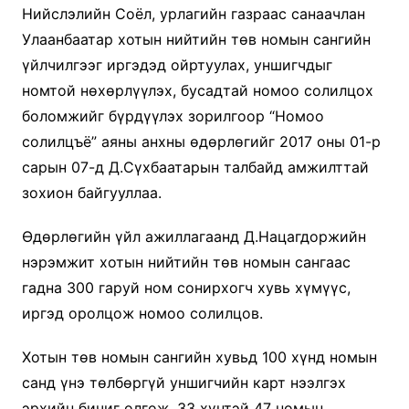
Нийслэлийн Соёл, урлагийн газраас санаачлан
Улаанбаатар хотын нийтийн төв номын сангийн
үйлчилгээг иргэдэд ойртуулах, уншигчдыг
номтой нөхөрлүүлэх, бусадтай номоо солилцох
боломжийг бүрдүүлэх зорилгоор “Номоо
солилцъё” аяны анхны өдөрлөгийг 2017 оны 01-р
сарын 07-д Д.Сүхбаатарын талбайд амжилттай
зохион байгууллаа.
Өдөрлөгийн үйл ажиллагаанд Д.Нацагдоржийн
нэрэмжит хотын нийтийн төв номын сангаас
гадна 300 гаруй ном сонирхогч хувь хүмүүс,
иргэд оролцож номоо солилцов.
Хотын төв номын сангийн хувьд 100 хүнд номын
санд үнэ төлбөргүй уншигчийн карт нээлгэх
эрхийн бичиг олгож, 33 хүнтэй 47 номын