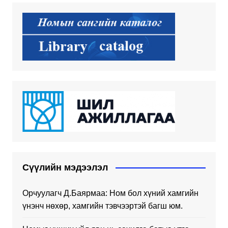
Сүүлийн мэдээлэл
Орчуулагч Д.Баярмаа: Ном бол хүний хамгийн
үнэнч нөхөр, хамгийн тэвчээртэй багш юм.