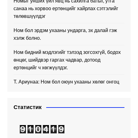
Номыг унших үйл явц нь сахилга батыг, утга
санаа нь хорвоо ертөнцийг хайрлах сэтгэлийг
төлөвшүүлдэг
Ном бол эрдэм ухааны ундарга, эх далай гэж
хэлж болно.
Ном бидний мэдлэгийг тэлээд зогсохгүй, бодох
өнцөг, шийдвэр гаргах чадвар, дотоод
ертөнцийг ч хөгжүүлдэг.
Т. Ариунаа: Ном бол оюун ухааны хөлөг онгоц
Статистик