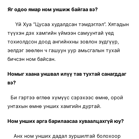
Яг одоо ямар ном уншиж байгаа вэ?
Үй Хуа “Цусаа худалдсан тэмдэглэл”. Хятадын
түүхэн дэх хамгийн үймээн самуунтай үед
тохиолдсон доод ангийнхны зовлон зүдгүүр,
эелдэг зөөлөн ч гашуун уур амьсгалын тухай
бичсэн ном байсан.
Номыг хаана уншвал илүү тав тухтай санагддаг
вэ?
Би гэртээ өглөө хүмүүс сэрэхээс өмнө, орой
унтахын өмнө унших хамгийн дуртай.
Ном унших арга барилаасаа хуваалцахгүй юу?
Анх ном унших дадал зуршилтай болохоор