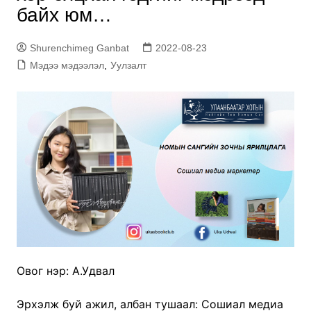
байх юм…
Shurenchimeg Ganbat
2022-08-23
Мэдээ мэдээлэл
,
Уулзалт
Овог нэр: А.Удвал
Эрхэлж буй ажил, албан тушаал: Сошиал медиа