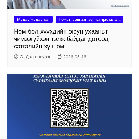
Мэдээ мэдээлэл
Номын сангийн зочны ярилцлага
Ном бол хүүхдийн оюун ухааныг
чимээгүйхэн тэлж байдаг дотоод
сэтгэлийн хүч юм.
О. Долгорсүрэн
2026-05-16