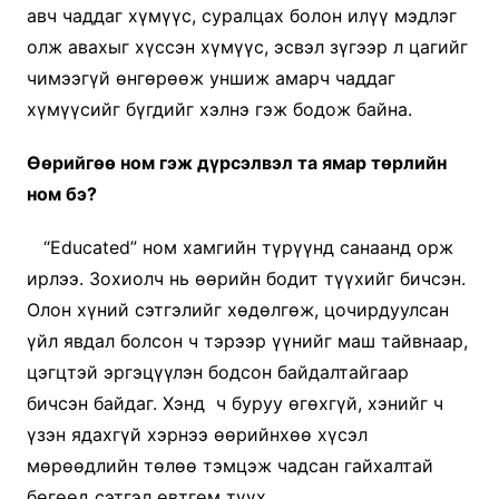
авч чаддаг хүмүүс, суралцах болон илүү мэдлэг
олж авахыг хүссэн хүмүүс, эсвэл зүгээр л цагийг
чимээгүй өнгөрөөж уншиж амарч чаддаг
хүмүүсийг бүгдийг хэлнэ гэж бодож байна.
Өөрийгөө ном гэж дүрсэлвэл та ямар төрлийн
ном бэ?
“Educated” ном хамгийн түрүүнд санаанд орж
ирлээ. Зохиолч нь өөрийн бодит түүхийг бичсэн.
Олон хүний сэтгэлийг хөдөлгөж, цочирдуулсан
үйл явдал болсон ч тэрээр үүнийг маш тайвнаар,
цэгцтэй эргэцүүлэн бодсон байдалтайгаар
бичсэн байдаг. Хэнд ч буруу өгөхгүй, хэнийг ч
үзэн ядахгүй хэрнээ өөрийнхөө хүсэл
мөрөөдлийн төлөө тэмцэж чадсан гайхалтай
бөгөөд сэтгэл өвтгөм түүх…