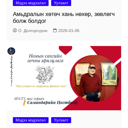
Мэдээ мэдээлэл
Уулзалт
Амьдралын хөтөч хань нөхөр, зөвлөгч
болж болдог
О. Долгорсүрэн
2026-01-06
Мэдээ мэдээлэл
Уулзалт