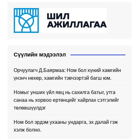
Сүүлийн мэдээлэл
Орчуулагч Д.Баярмаа: Ном бол хүний хамгийн
үнэнч нөхөр, хамгийн тэвчээртэй багш юм.
Номыг унших үйл явц нь сахилга батыг, утга
санаа нь хорвоо ертөнцийг хайрлах сэтгэлийг
төлөвшүүлдэг
Ном бол эрдэм ухааны ундарга, эх далай гэж
хэлж болно.