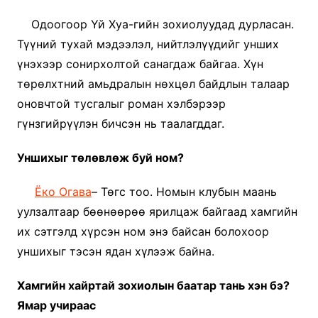
Одоогоор Үй Хуа-гийн зохиолуудад дурласан.
Түүний тухай мэдээлэл, нийтлэлүүдийг унших
үнэхээр сонирхолтой санагдаж байгаа. Xүн
төрөлхтний амьдралын нөхцөл байдлын талаар
оновчтой тусгалыг роман хэлбэрээр
гүнзгийрүүлэн бичсэн нь таалагддаг.
Уншихыг төлөвлөж буй ном?
Ёко Огава
– Төгс тоо. Номын клубын маань
уулзалтаар бөөнөөрөө ярилцаж байгаад хамгийн
их сэтгэлд хүрсэн ном энэ байсан болохоор
уншихыг тэсэн ядан хүлээж байна.
Хамгийн хайртай зохиолын баатар тань хэн бэ?
Ямар учираас