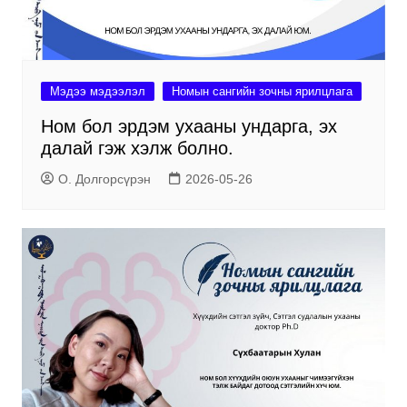
Мэдээ мэдээлэл
Номын сангийн зочны ярилцлага
Ном бол эрдэм ухааны ундарга, эх
далай гэж хэлж болно.
О. Долгорсүрэн
2026-05-26