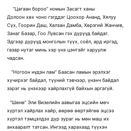
“Цагаан бороо” номын Засагт ханы
Долоон хөх чоно гэгддэг Цоохор Ананд, Хялуу
Сүх, Гоорин Даш, Халзан Дамба, Хөрзгий Жанчив,
Занаг Базар, Гоо Лувсан гэх дүрүүд байдаг.
Эдгээр дүрүүд монголын түүх, соёл, ард иргэд,
газар нутаг минь хэр үнэ цэнтэйг харуулж
чадсан.
“Ногоон нүдэн лам” Баасан ламын эрэлхэг
хүчирхэг байдал, түүний тэвчээр, үнэнч байдал
зэрэг нь үнэхээр хайрлахгүй байхын аргагүй.
“Шөнө” Эли Визелийн аавыгаа эцсийн мөч
хүртэл хайрлах хайр, өөрөө өөртэйгөө эцсээ
хүртэл тэмцэлдэх дүр зураг нь мөн маш их
анхааралт татсан. Ингээд харахаад түүхэн