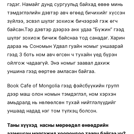
гэдэг. Намайг дунд сургуульд байхад өвөө минь
тэмдэглэлийн дэвтэр авч өгөөд бичихийг хүссэн
зүйлээ, эсвэл шүлэг зохиож бичээрэй гэж өгч
байсан.Тэр дэвтэр дээрээ анх удаа “Бүжин” гээд
шүлэг зохиож бичиж байснаа тод санадаг. Харин
дараа нь Сономын Удвал гуайн номыг уншаарай
гээд 3 боть ном авч өгсөн ч тухайн үед бүрэн
ойлгож чадаагүй. Энэ номыг заавал дахиж
уншина гээд өөртөө амласан байгаа.
Book Cafe of Mongolia гээд фэйсбүүкийн групп
дээр маш олон номын тэмдэглэл, ном хэрхэн
амьдралд нь нөлөөлсөн тухай нийтлэлүүдийг
уншаад надад нэг том түлхэц болсон.
Таны хүүхэд насны мөрөөдөл өнөөдрийн
эзэмшсэн мэргэжил хоорондоо таарч байгаа уу?