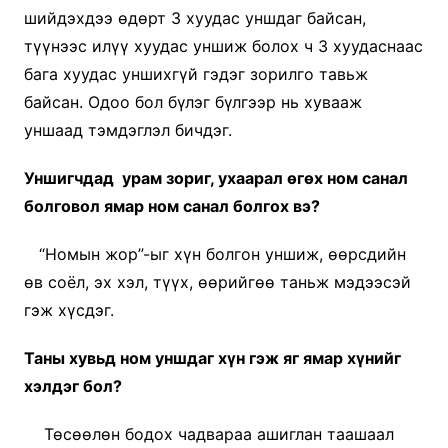
шийдэхдээ өдөрт 3 хуудас уншдаг байсан,
түүнээс илүү хуудас уншиж болох ч 3 хуудаснаас
бага хуудас уншихгүй гэдэг зорилго тавьж
байсан. Одоо бол бүлэг бүлгээр нь хувааж
уншаад тэмдэглэл бичдэг.
Уншигчдад урам зориг, ухаарал өгөх ном санал
болговол ямар ном санал болгох вэ?
“Номын жор”-ыг хүн болгон уншиж, өөрсдийн
өв соёл, эх хэл, түүх, өөрийгөө таньж мэдээсэй
гэж хүсдэг.
Таны хувьд ном уншдаг хүн гэж яг ямар хүнийг
хэлдэг бол?
Төсөөлөн бодох чадвараа ашиглан таашаал