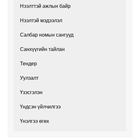
Нээлттэй ажлын байр
Нээлтэй мэдээлэл
Салбар номын сангууд
Санхүүгийн тайлан
Тендер
Уулзалт
Үзэсгэлэн
Үндсэн үйлчилгээ
Үнэлгээ өгөх