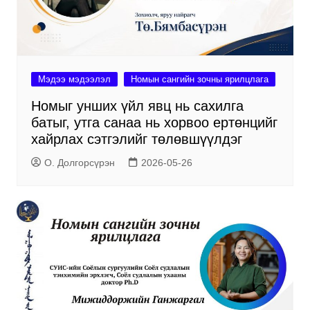
Мэдээ мэдээлэл
Номын сангийн зочны ярилцлага
Номыг унших үйл явц нь сахилга
батыг, утга санаа нь хорвоо ертөнцийг
хайрлах сэтгэлийг төлөвшүүлдэг
О. Долгорсүрэн
2026-05-26