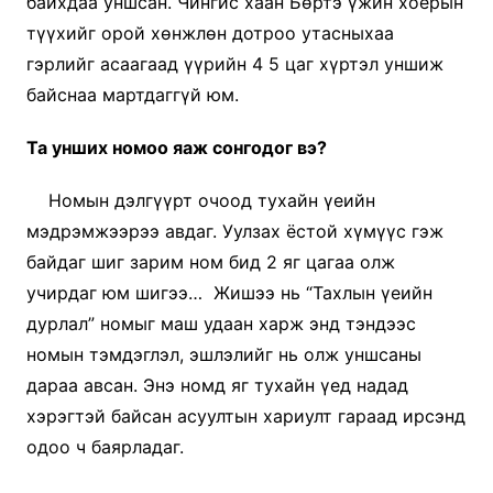
байхдаа уншсан. Чингис хаан Бөртэ үжин хоёрын
түүхийг орой хөнжлөн дотроо утасныхаа
гэрлийг асаагаад үүрийн 4 5 цаг хүртэл уншиж
байснаа мартдаггүй юм.
Та унших номоо яаж сонгодог вэ?
Номын дэлгүүрт очоод тухайн үеийн
мэдрэмжээрээ авдаг. Уулзах ёстой хүмүүс гэж
байдаг шиг зарим ном бид 2 яг цагаа олж
учирдаг юм шигээ… Жишээ нь “Тахлын үеийн
дурлал” номыг маш удаан харж энд тэндээс
номын тэмдэглэл, эшлэлийг нь олж уншсаны
дараа авсан. Энэ номд яг тухайн үед надад
хэрэгтэй байсан асуултын хариулт гараад ирсэнд
одоо ч баярладаг.