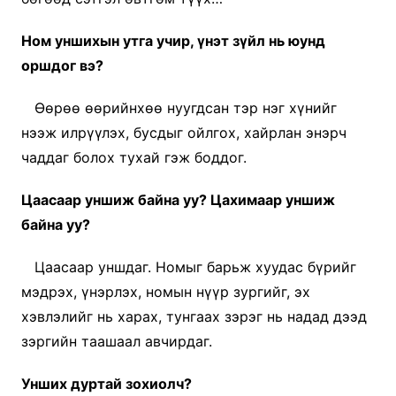
Ном уншихын утга учир, үнэт зүйл нь юунд
оршдог вэ?
Өөрөө өөрийнхөө нуугдсан тэр нэг хүнийг
нээж илрүүлэх, бусдыг ойлгох, хайрлан энэрч
чаддаг болох тухай гэж боддог.
Цаасаар уншиж байна уу? Цахимаар уншиж
байна уу?
Цаасаар уншдаг. Номыг барьж хуудас бүрийг
мэдрэх, үнэрлэх, номын нүүр зургийг, эх
хэвлэлийг нь харах, тунгаах зэрэг нь надад дээд
зэргийн таашаал авчирдаг.
Унших дуртай зохиолч?