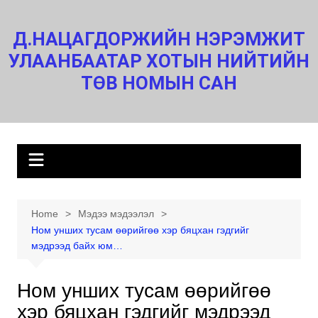
Skip
to
Д.НАЦАГДОРЖИЙН НЭРЭМЖИТ
content
УЛААНБААТАР ХОТЫН НИЙТИЙН
ТӨВ НОМЫН САН
Home
Мэдээ мэдээлэл
Ном унших тусам өөрийгөө хэр бяцхан гэдгийг
мэдрээд байх юм…
Ном унших тусам өөрийгөө
хэр бяцхан гэдгийг мэдрээд