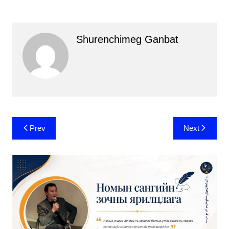
Shurenchimeg Ganbat
Post
Prev
Next
navigation