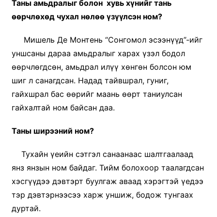
Таны амьдралыг болон хувь хүнийг тань
өөрчлөхөд чухал нөлөө үзүүлсэн ном?
Мишель Де Монтень “Сонгомол эсээнүүд”-ийг
уншсаны дараа амьдралыг харах үзэл бодол
өөрчлөгдсөн, амьдрал илүү хөнгөн болсон юм
шиг л санагдсан. Надад тайвшрал, гуниг,
гайхшрал бас өөрийг маань өөрт таниулсан
гайхалтай ном байсан даа.
Таны ширээний ном?
Тухайн үеийн сэтгэл санаанаас шалтгаалаад
янз янзын ном байдаг. Тийм болохоор таалагдсан
хэсгүүдээ дэвтэрт буулгаж аваад хэрэгтэй үедээ
тэр дэвтэрнээсээ харж уншиж, бодож тунгаах
дуртай.