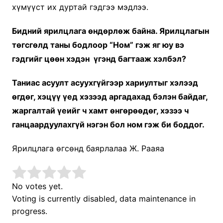
хүмүүст их дуртай гэдгээ мэдлээ.
Бидний ярилцлага өндөрлөж байна. Ярилцлагын
төгсгөлд таны бодлоор “Ном” гэж яг юу вэ
гэдгийг цөөн
хэдэн
үгэнд багтааж хэлбэл?
Таниас асуулт асуухгүйгээр хариултыг хэлээд
өгдөг, хэцүү үед хэзээд аргадахад бэлэн байдаг,
жаргалтай үеийг ч хамт өнгөрөөдөг, хэзээ ч
ганцаардуулахгүй нэгэн бол ном гэж би боддог.
Ярилцлага өгсөнд баярлалаа Ж. Рааяа
No votes yet.
Voting is currently disabled, data maintenance in
progress.