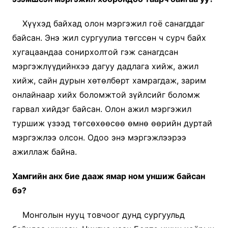
Хүүхэд байхад олон мэргэжил гоё санагддаг
байсан. Энэ жил сургуулиа төгссөн ч сурч байх
хугацаандаа сонирхолтой гэж санагдсан
мэргэжлүүдийнхээ дагуу дадлага хийж, ажил
хийж, сайн дурын хөтөлбөрт хамрагдаж, зарим
онлайнаар хийх боломжтой зүйлсийг боломж
гарвал хийдэг байсан. Олон ажил мэргэжил
туршиж үзээд төгсөхөөсөө өмнө өөрийн дуртай
мэргэжлээ олсон. Одоо энэ мэргэжлээрээ
ажиллаж байна.
Хамгийн анх бие дааж ямар ном уншиж байсан
бэ?
Монголын нууц товчоог дунд сургуульд