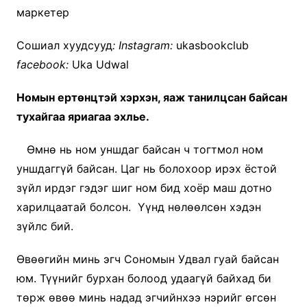
маркетер
Сошиал хуудсууд
:
Instagram:
ukasbookclub
facebook:
Uka Udwal
Номын ертөнцтэй хэрхэн, яаж танилцсан байсан
тухайгаа яриагаа эхлье.
Өмнө нь ном уншдаг байсан ч тогтмол ном
уншдаггүй байсан. Цаг нь болохоор ирэх ёстой
зүйл ирдэг гэдэг шиг ном бид хоёр маш дотно
харилцаатай болсон. Үүнд нөлөөлсөн хэдэн
зүйлс бий.
Өвөөгийн минь эгч Сономын Удвал гуай байсан
юм. Түүнийг бурхан болоод удаагүй байхад би
төрж өвөө минь надад эгчийнхээ нэрийг өгсөн