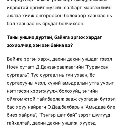
идэвхтэй цагийг музейн салбарт мэргэжлийн
ажлаа хийж өнгөрөөсөн болохоор хаанаас нь
бол хаанаас нь ярьдаг болчихсон.
Таны унших дуртай, байнга эргэж хардаг
зохиолчид хэн хэн байна вэ?
Байнга эргэн харж, дахин дахин уншдаг гэвэл
Ноён хутагт Д.Данзанравжаагийн “Гурамсан
сургааль”, Тус сургаал нь гүн ухаан, ёс
суртахууны үзэл, хүний амьдралын утга учрыг
нэгтгэсэн хэрэгжүүлж болохуйц энгийн
ойлгомжтой тайлбарлаж зааж сургасан бүтээл,
бас яруу найрагч О.Дашбалбарын “Амьддаа бие
биеэ хайрла”, “Тэнгэр шиг бай” зэрэг шүлгүүд
гайхалтай, дахин дахин уншиж, хүүхэд