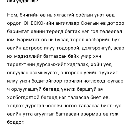
авч үздэг вэ?
Ном, бичгийн өв нь ялгаагүй соёлын үнэт өвд
ордог ЮНЕСКО-ийн ангиллаар Соёлын өв дотроо
баримтат өвийн төрөлд багтах нэг гол төлөөлөл
юм. Баримтат өв нь бусад төрөл хэлбэрийн бүх
өвийн дотроос илүү тодорхой, дэлгэрэнгүй, асар
их мэдээллийг багтаасан байх учир хүн
төрөлхтний дурсамжийг хадгалах, хойч үед
өвлүүлэн эзэмшүүлэх, өнгөрсөн үеийн түүхийг
илүү үнэн бодитойгоор гэрчлэн нотлоход юугаар
ч орлуулашгүй бөгөөд үнэлж баршгүй ач
холбогдолтой бөгөөд нэг талаасаа биет өв,
хөдлөх дурсгал боловч нөгөө талаасаа биет бус
өвийн утга агуулгыг багтаасан өвөрмөц өв гэж
боддог.