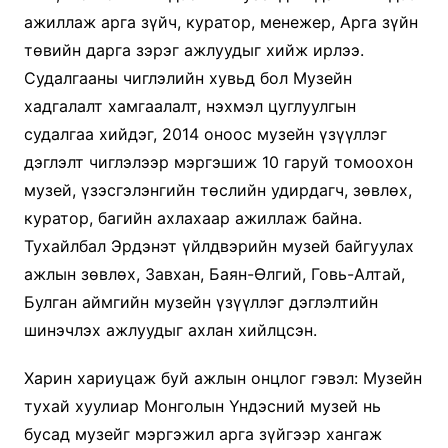
ажиллаж арга зүйч, куратор, менежер, Арга зүйн
төвийн дарга зэрэг ажлуудыг хийж ирлээ.
Судалгааны чиглэлийн хувьд бол Музейн
хадгалалт хамгаалалт, нэхмэл цуглуулгын
судалгаа хийдэг, 2014 оноос музейн үзүүллэг
дэглэлт чиглэлээр мэргэшиж 10 гаруй томоохон
музей, үзэсгэлэнгийн төслийн удирдагч, зөвлөх,
куратор, багийн ахлахаар ажиллаж байна.
Тухайлбал Эрдэнэт үйлдвэрийн музей байгуулах
ажлын зөвлөх, Завхан, Баян-Өлгий, Говь-Алтай,
Булган аймгийн музейн үзүүллэг дэглэлтийн
шинэчлэх ажлуудыг ахлан хийлцсэн.
Харин хариуцаж буй ажлын онцлог гэвэл: Музейн
тухай хуулиар Монголын Үндэсний музей нь
бусад музейг мэргэжил арга зүйгээр хангаж