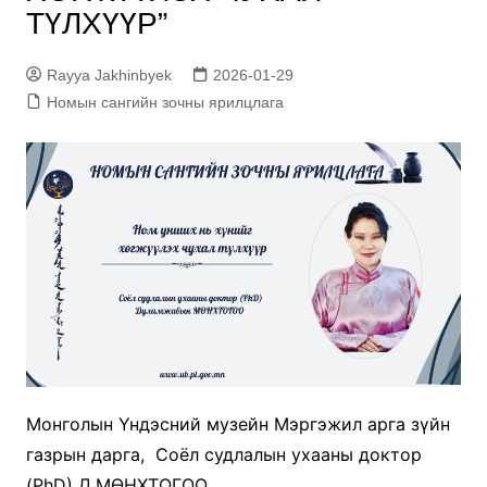
ТҮЛХҮҮР”
Rayya Jakhinbyek
2026-01-29
Номын сангийн зочны ярилцлага
Монголын Үндэсний музейн Мэргэжил арга зүйн
газрын дарга, Соёл судлалын ухааны доктор
(PhD) Д.МӨНХТОГОО