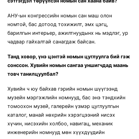
сэтгэгдэл төрүүлсэн номын сан хаана байв?
АНУ-ын конгрессийн номын сан маш олон
номтой, бас дотоод тохижилт, эмх цэгц,
барилгын интерьер, ажилтнуудынх нь мэдлэг, ур
чадвар гайхалтай санагдаж байсан.
Танд ховор, үнэ цэнтэй номын цуглуулга бий гэж
сонссон.
Хувийн номын сангаа уншигчдад маань
товч танилцуулбал?
Хувийн ч юу байхав гэрийн номын шүүгээнд
музейн мэргэжлийн номнууд, бас энэ тэндхийн
томоохон музей, галерейн үзмэр цуглуулгын
каталог, манай нөхрийн хэрэгцээний нисэх
хүчин, нисэхийн холбоо, навигац, механик
инженерийн номнууд мөн хүүхдүүдийн