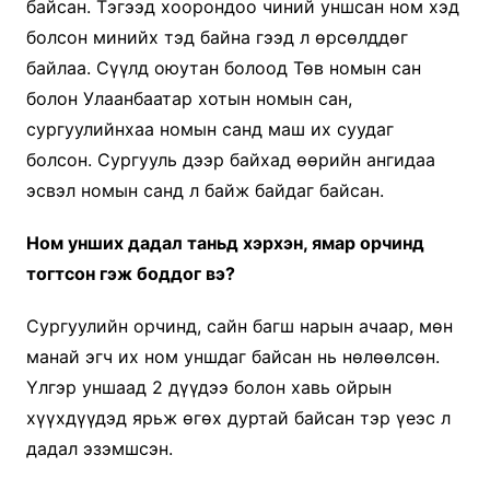
байсан. Тэгээд хоорондоо чиний уншсан ном хэд
болсон минийх тэд байна гээд л өрсөлддөг
байлаа. Сүүлд оюутан болоод Төв номын сан
болон Улаанбаатар хотын номын сан,
сургуулийнхаа номын санд маш их суудаг
болсон. Сургууль дээр байхад өөрийн ангидаа
эсвэл номын санд л байж байдаг байсан.
Ном унших дадал таньд хэрхэн, ямар орчинд
тогтсон гэж боддог вэ?
Сургуулийн орчинд, сайн багш нарын ачаар, мөн
манай эгч их ном уншдаг байсан нь нөлөөлсөн.
Үлгэр уншаад 2 дүүдээ болон хавь ойрын
хүүхдүүдэд ярьж өгөх дуртай байсан тэр үеэс л
дадал эзэмшсэн.