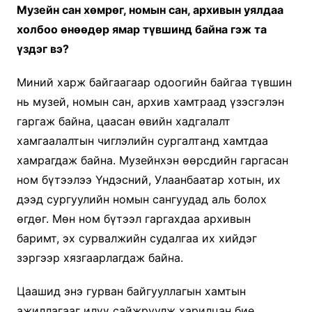
Музейн сан хөмрөг, номын сан, архивын уялдаа
холбоо өнөөдөр ямар түвшинд байна гэж та
үздэг вэ?
Миний харж байгаагаар одоогийн байгаа түвшин
нь музей, номын сан, архив хамтраад үзэсгэлэн
гаргаж байна, цаасан өвийн хадгалалт
хамгаалалтын чиглэлийн сургалтанд хамтдаа
хамрагдаж байна. Музейнхэн өөрсдийн гаргасан
ном бүтээлээ Үндэсний, Улаанбаатар хотын, их
дээд сургуулийн номын сангуудад аль болох
өгдөг. Мөн ном бүтээл гаргахдаа архивын
баримт, эх сурвалжийн судалгаа их хийдэг
зэргээр хязгаарлагдаж байна.
Цаашид энэ гурван байгууллагын хамтын
ажиллагааг илүү сайжруулж харилцан бие