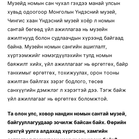
Музейд номын сан чухал гэхдээ манай улсын
хувьд одоогоор Монголын Үндэсний музей,
Чингис хаан Үндэсний музей хоёр л номын
сантай бөгөөд үйл ажиллагаа нь музейн
ажилтнууд болон судлаачдын хүрээнд байгаад
байна. Музейн номын сангийн ашиглалт,
хүртээмжийг нэмэгдүүлэхийн тулд номын
баяжилт хийх, үйл ажиллагааг нь өргөтгөх, байр
танхимыг өргөтгөх, тохижуулах, орон тооны
ажилтан байлгах зэрэг бодлого, төсөв
санхүүгийн дэмжлэг л хэрэгтэй дээ. Тэгж байж
үйл ажиллагааг нь өргөтгөх боломжтой.
Та олон улс, ховор нандин номын сантай музей,
байгууллагуудаар зочилж байсан байх.
Өөрийн
эрхгүй уулга алдахад хүргэсэн, хамгийн