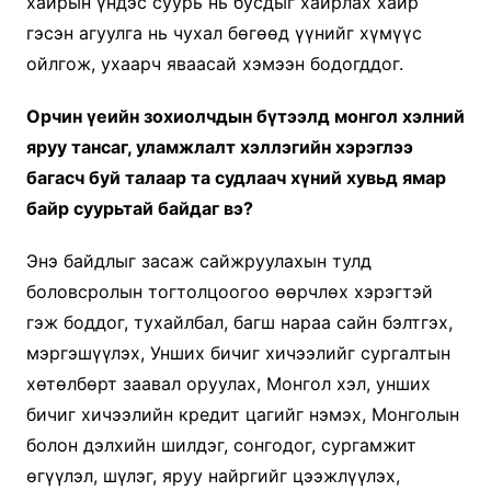
хайрын үндэс суурь нь бусдыг хайрлах хайр
гэсэн агуулга нь чухал бөгөөд үүнийг хүмүүс
ойлгож, ухаарч яваасай хэмээн бодогддог.
Орчин үеийн зохиолчдын бүтээлд монгол хэлний
яруу тансаг, уламжлалт хэллэгийн хэрэглээ
багасч буй талаар та судлаач хүний хувьд ямар
байр суурьтай байдаг вэ?
Энэ байдлыг засаж сайжруулахын тулд
боловсролын тогтолцоогоо өөрчлөх хэрэгтэй
гэж боддог, тухайлбал, багш нараа сайн бэлтгэх,
мэргэшүүлэх, Унших бичиг хичээлийг сургалтын
хөтөлбөрт заавал оруулах, Монгол хэл, унших
бичиг хичээлийн кредит цагийг нэмэх, Монголын
болон дэлхийн шилдэг, сонгодог, сургамжит
өгүүлэл, шүлэг, яруу найргийг цээжлүүлэх,