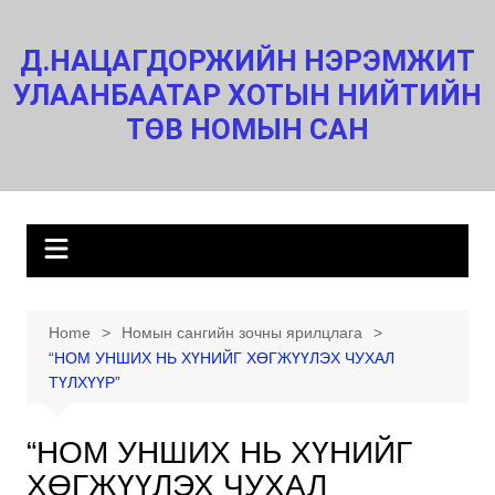
Skip
to
Д.НАЦАГДОРЖИЙН НЭРЭМЖИТ
content
УЛААНБААТАР ХОТЫН НИЙТИЙН
ТӨВ НОМЫН САН
Home
Номын сангийн зочны ярилцлага
“НОМ УНШИХ НЬ ХҮНИЙГ ХӨГЖҮҮЛЭХ ЧУХАЛ
ТҮЛХҮҮР”
“НОМ УНШИХ НЬ ХҮНИЙГ
ХӨГЖҮҮЛЭХ ЧУХАЛ