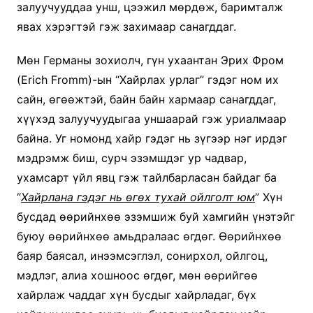
залуучууддаа унш, цээжил мөрдөж, баримталж
явах хэрэгтэй гэж захимаар санагддаг.
Мөн Германы зохиолч, гүн ухаантан Эрих Фром
(Erich Fromm)-ын “Хайрлах урлаг” гэдэг ном их
сайн, өгөөжтэй, байн байн хармаар санагддаг,
хүүхэд залуучуудыгаа уншаарай гэж уриалмаар
байна. Уг номонд хайр гэдэг нь зүгээр нэг ирдэг
мэдрэмж биш, сурч эзэмшдэг ур чадвар,
ухамсарт үйл явц гэж тайлбарласан байдаг ба
“
Хайрлана гэдэг нь өгөх тухай ойлголт юм
” Хүн
бусдад өөрийнхөө эзэмшиж буй хамгийн үнэтэйг
буюу өөрийнхөө амьдралаас өгдөг. Өөрийнхөө
баяр баясал, инээмсэглэл, сонирхол, ойлгоц,
мэдлэг, алиа хошноос өгдөг, мөн өөрийгөө
хайрлаж чаддаг хүн бусдыг хайрладаг, бүх