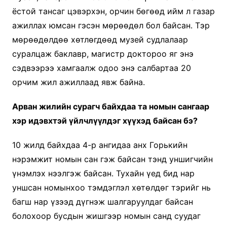
ёстой тансаг цэвэрхэн, орчин бөгөөд ийм л газар
ажиллах юмсан гэсэн мөрөөдөл бол байсан. Тэр
мөрөөдөлдөө хөтлөгдөөд музей судлалаар
суралцаж баклавр, магистр доктороо яг энэ
сэдвээрээ хамгаалж одоо энэ салбартаа 20
орчим жил ажиллаад явж байна.
Арван жилийн сурагч байхдаа та номын сангаар
хэр идэвхтэй үйлчлүүлдэг хүүхэд байсан бэ?
10 жилд байхдаа 4-р ангидаа анх Горькийн
нэрэмжит номын сан гэж байсан тэнд уншигчийн
үнэмлэх нээлгэж байсан. Тухайн үед бид нар
уншсан номынхоо тэмдэглэл хөтөлдөг тэрийг нь
багш нар үзээд дүгнэж шалгаруулдаг байсан
болохоор бусдын жишгээр номын санд суудаг