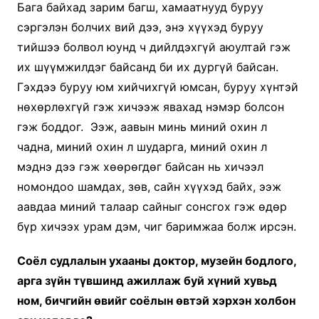
Бага байхад зарим багш, хамаатнууд буруу
сэргэлэн болчих вий дээ, энэ хүүхэд буруу
тийшээ болвол юунд ч дийлдэхгүй аюултай гэж
их шүүмжилдэг байсанд би их дургүй байсан.
Гэхдээ буруу юм хийчихгүй юмсан, буруу хүнтэй
нөхөрлөхгүй гэж хичээж явахад нэмэр болсон
гэж боддог. Ээж, аавын минь миний охин л
чадна, миний охин л шударга, миний охин л
мэднэ дээ гэж хөөрөгдөг байсан нь хичээл
номондоо шамдах, зөв, сайн хүүхэд байх, ээж
аавдаа миний талаар сайныг сонсгох гэж өдөр
бүр хичээх урам дэм, чиг баримжаа болж ирсэн.
Соёл судлалын ухааны доктор, музейн бодлого,
арга зүйн түвшинд ажиллаж буй хүний хувьд
ном, бичгийн өвийг соёлын өвтэй хэрхэн холбон