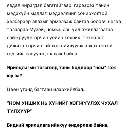
явдал чирэгдэл багатайгаар, гэрээсээ танин
мэдэхүйн мэдлэг, мэдээллийг сонирхолтой
хэлбэрээр авахыг эрмэлзэж байгаа боловч нөгөө
талаараа Музей, номын сан үйл ажиллагаагаа
сайжруулж орчин үеийн техник, технолог,
дижитал орчинтой хөл нийлүүлж алхах ёстой
гэдгийг сануулж, шахаж байна.
Ярилцлагын төгсгөлд таны бодлоор “ном” гэж
юу вэ?
Цөөн үгэнд багтаан илэрхийлбэл…
“НОМ УНШИХ НЬ ХҮНИЙГ ХӨГЖҮҮЛЭХ ЧУХАЛ
ТҮЛХҮҮР”
Бидний ярилцлага ийнхүү өндөрлөж байна.