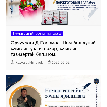
Номын сангийн зочны ярилцлага
Орчуулагч Д.Баярмаа: Ном бол хүний
хамгийн үнэнч нөхөр, хамгийн
тэвчээртэй багш юм.
Rayya Jakhinbyek
2026-06-02