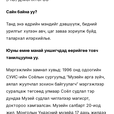
Сайн байна уу?
Танд энэ өдрийн мэндийг дэвшүүлж, бидний
урилгыг хүлээн авч, цаг заваа зориулж буйд
талархал илэрхийлье.
Юуны өмнө манай уншигчдад өөрийгөө товч
танилцуулна уу.
Мэргэжлийн замнал хувьд: 1996 онд одоогийн
СУИС-ийн Соёлын сургуульд “Музейн арга зүйч,
аялал жуулчлал зохион байгуулагч” мэргэжлээр
суралцаж төгсөөд улмаар Соёл судлал тэр
дундаа Музей судлал чиглэлээр магисрт,
доктороо хамгаалсан. Музейн салбарт 20-иод
жил, Монголын Үндэсний музейд 17 дахь жилдээ