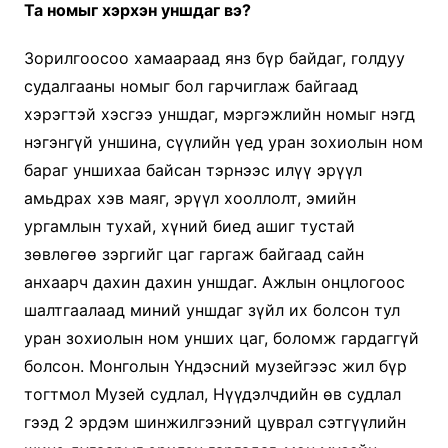
Та номыг хэрхэн уншдаг вэ?
Зорилгоосоо хамаараад янз бүр байдаг, голдуу
судалгааны номыг бол гарчиглаж байгаад
хэрэгтэй хэсгээ уншдаг, мэргэжлийн номыг нэгд
нэгэнгүй уншина, сүүлийн үед уран зохиолын ном
бараг уншихаа байсан тэрнээс илүү эрүүл
амьдрах хэв маяг, эрүүл хооллолт, эмийн
ургамлын тухай, хүний биед ашиг тустай
зөвлөгөө зэргийг цаг гаргаж байгаад сайн
анхаарч дахин дахин уншдаг. Ажлын онцлогоос
шалтгаалаад миний уншдаг зүйл их болсон тул
уран зохиолын ном унших цаг, боломж гардаггүй
болсон. Монголын Үндэсний музейгээс жил бүр
тогтмол Музей судлал, Нүүдэлчдийн өв судлал
гээд 2 эрдэм шинжилгээний цуврал сэтгүүлийн