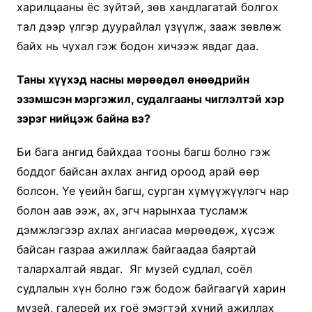
харилцааны ёс зүйтэй, зөв хандлагатай болгох
тал дээр үлгэр дуурайлал үзүүлж, зааж зөвлөж
байх нь чухал гэж бодон хичээж явдаг даа.
Таны хүүхэд насны мөрөөдөл өнөөдрийн
эзэмшсэн мэргэжил, судалгааны чиглэлтэй хэр
зэрэг нийцэж байна вэ?
Би бага ангид байхдаа тооны багш болно гэж
боддог байсан ахлах ангид ороод арай өөр
болсон. Үе үеийн багш, сурган хүмүүжүүлэгч нар
болон аав ээж, ах, эгч нарынхаа тусламж
дэмжлэгээр ахлах ангиасаа мөрөөдөж, хүсэж
байсан газраа ажиллаж байгаадаа баяртай
талархалтай явдаг. Яг музей судлал, соёл
судлалын хүн болно гэж бодож байгаагүй харин
музей, галерей их гоё эмэгтэй хүний ажиллах