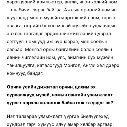
хэрэгцээний компьютер, англи, япон хэлний ном,
толь бичиг зэрэг байгаа. Ажлын өрөөний номын
шүүгээнд мөн л музейн мэргэжлийн ном, гарын
авлага, өөрийн болон манай музейн судлаачдын
эрхлэн гаргадаг эрдэм шинжилгээний цуврал
сэтгүүл, номнууд иж бүрнээрээ, мөн соёлын
салбар, Монгол орны байгалийн болон соёлын
өвийн чиглэлийн ном, улс, аймгийн бүх музейн
танилцуулга, каталогууд Монгол, Англи хэл дээрх
номнууд байдаг.
Орчин үеийн дижитал орчин, цахим эх
сурвалжууд музей, номын сангийн уламжлалт
үүрэгт хэрхэн нөлөөлж байна гэж та үздэг вэ?
Нэг талаараа уламжлалт үүргээ биелүүлэхэд
хүндрэл гарч хүмүүс илүү амар хялбар аргаар,