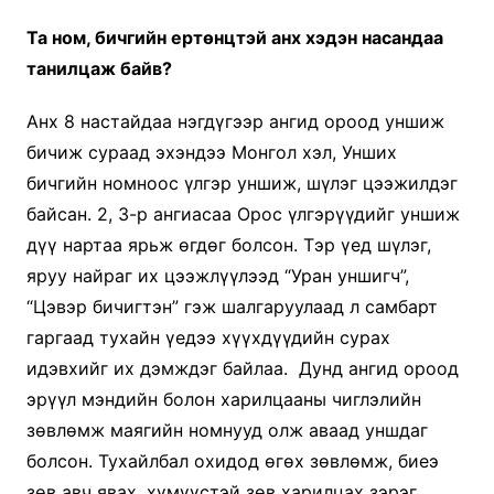
Та ном, бичгийн ертөнцтэй анх хэдэн насандаа
танилцаж байв?
Анх 8 настайдаа нэгдүгээр ангид ороод уншиж
бичиж сураад эхэндээ Монгол хэл, Унших
бичгийн номноос үлгэр уншиж, шүлэг цээжилдэг
байсан. 2, 3-р ангиасаа Орос үлгэрүүдийг уншиж
дүү нартаа ярьж өгдөг болсон. Тэр үед шүлэг,
яруу найраг их цээжлүүлээд “Уран уншигч”,
“Цэвэр бичигтэн” гэж шалгаруулаад л самбарт
гаргаад тухайн үедээ хүүхдүүдийн сурах
идэвхийг их дэмждэг байлаа. Дунд ангид ороод
эрүүл мэндийн болон харилцааны чиглэлийн
зөвлөмж маягийн номнууд олж аваад уншдаг
болсон. Тухайлбал охидод өгөх зөвлөмж, биеэ
зөв авч явах, хүмүүстэй зөв харилцах зэрэг