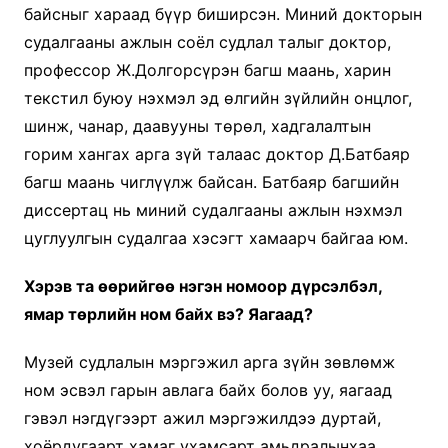
байсныг хараад бүүр биширсэн. Миний докторын
судалгааны ажлын соёл судлал талыг доктор,
профессор Ж.Долгорсүрэн багш маань, харин
текстил буюу нэхмэл эд өлгийн зүйлийн онцлог,
шинж, чанар, даавууны төрөл, хадгалалтын
горим хангах арга зүй талаас доктор Д.Батбаяр
багш маань чиглүүлж байсан. Батбаяр багшийн
диссертац нь миний судалгааны ажлын нэхмэл
цуглуулгын судалгаа хэсэгт хамаарч байгаа юм.
Хэрэв та өөрийгөө нэгэн номоор дүрсэлбэл,
ямар төрлийн ном байх вэ? Яагаад?
Музей судлалын мэргэжил арга зүйн зөвлөмж
ном эсвэл гарын авлага байх болов уу, яагаад
гэвэл нэгдүгээрт ажил мэргэжилдээ дуртай,
хоёрдугаарт хамаг ухамсарт амьдралынхаа