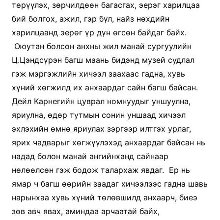
төрүүлэх, зөрчилдөөн багасгах, эерэг харилцаа
бий болгох, ажил, гэр бүл, найз нөхдийн
харилцаанд эерөг үр дүн өгсөн байдаг байх.
Оюутан болсон анхны жил манай сургуулийн
Ц.Цэндсүрэн багш маань бидэнд музей судлал
гэж мэргэжлийн хичээл заахаас гадна, хувь
хүний хөгжилд их анхаардаг сайн багш байсан.
Дейл Карнегийн цуврал номнуудыг уншуулна,
яриулна, өдөр тутмын сонин уншаад хичээл
эхлэхийн өмнө яриулах зэргээр илтгэх урлаг,
ярих чадварыг хөгжүүлэхэд анхаардаг байсан нь
надад болон манай ангийнханд сайнаар
нөлөөлсөн гэж бодож талархаж явдаг. Ер нь
ямар ч багш өөрийн заадаг хичээлээс гадна шавь
нарынхаа хувь хүний төлөвшилд анхаарч, биеэ
зөв авч явах, аминдаа арчаатай байх,