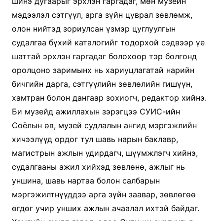
шинэ дугаарыг эрхлэн гаргадаг, мөн музейн
мэдээлэл сэтгүүл, арга зүйн цуврал зөвлөмж,
олон нийтэд зориулсан үзмэр цуглуулгын
судалгаа бүхий каталогийг тодорхой сэдвээр үе
шаттай эрхлэн гаргадаг болохоор тэр болгонд
оролцоно заримынх нь хариуцлагатай нарийн
бичгийн дарга, сэтгүүлийн зөвлөлийн гишүүн,
хамтран болон дангаар зохиогч, редактор хийнэ.
Би музейд ажиллахын зэрэгцээ СУИС-ийн
Соёлын өв, музей судлалын ангид мэргэжлийн
хичээлүүд ордог тул шавь нарын баклавр,
магистрын ажлын удирдагч, шүүмжлэгч хийнэ,
судалгааны ажил хийхэд зөвлөнө, ажлыг нь
уншина, шавь нартаа болон салбарын
мэргэжилтнүүддээ арга зүйн заавар, зөвлөгөө
өгдөг учир унших ажлын ачаалал ихтэй байдаг.