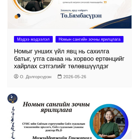
Мэдээ мэдээлэл
Номын сангийн зочны ярилцлага
Номыг унших үйл явц нь сахилга
батыг, утга санаа нь хорвоо ертөнцийг
хайрлах сэтгэлийг төлөвшүүлдэг
О. Долгорсүрэн
2026-05-26