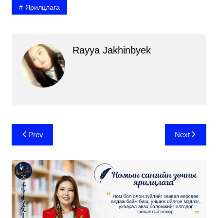
Ярилцлага
Rayya Jakhinbyek
Post
Prev
Next
navigation