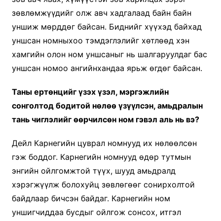
зөвлөмжүүдийг олж авч хадгалаад байн байн
уншиж мөрддөг байсан. Биднийг хүүхэд байхад
уншсан номныхоо тэмдэглэлийг хөтлөөд хэн
хамгийн олон ном уншсаныг нь шалгаруулдаг бас
уншсан номоо ангийнхандаа ярьж өгдөг байсан.
Таны ертөнцийг үзэх үзэл, мэргэжлийн
сонголтод бодитой нөлөө үзүүлсэн, амьдралын
тань чиглэлийг өөрчилсөн ном гэвэл аль нь вэ?
Дейл Карнегийн цуврал номнууд их нөлөөлсөн
гэж боддог. Карнегийн номнууд өдөр тутмын
энгийн ойлгомжтой түүх, шууд амьдралд
хэрэгжүүлж болохуйц зөвлөгөөг сонирхолтой
байдлаар бичсэн байдаг. Карнегийн ном
уншигчиддаа бусдыг ойлгож сонсох, итгэл