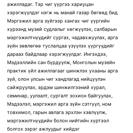
ажилладаг. Тэр чиг үүргээ хариуцан
хэрэгжүүлдэг нэгж нь манай газар бөгөөд бид
Мэргэжил арга зүйгээр хангах чиг үүргийн
хүрээнд музей судлалыг хөгжүүлэх, салбарын
мэргэжилтнүүдийг сургах, чадавхжуулах, арга
зүйн зөвлөгөө туслалцаа үзүүлэх үүргүүдийг
дараах байдлаар хэрэгжүүлдэг. Ингэхдээ,
Мэдээллийн сан бүрдүүлж, Монголын музейн
практик үйл ажиллагааг шинжлэх ухааны арга
зүй, олон улсын чиг хандлагад нийцүүлэн
сайжруулах, эрдэм шинжилгээний хурал,
семинар, уулзалт, сургалт зохион байгуулах,
Мэдээлэл, мэргэжил арга зүйн сэтгүүл, ном
товхимол, гарын авлага эрхлэн хэвлүүлж,
мэргэжилтнүүдийн болон нийтийн хүртээл
болгох зэрэг ажлуудыг хийдэг