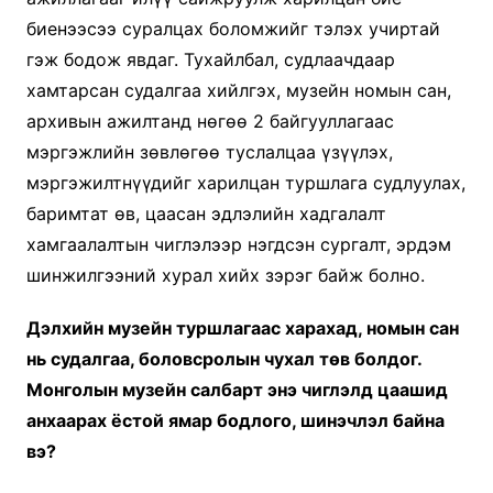
биенээсээ суралцах боломжийг тэлэх учиртай
гэж бодож явдаг. Тухайлбал, судлаачдаар
хамтарсан судалгаа хийлгэх, музейн номын сан,
архивын ажилтанд нөгөө 2 байгууллагаас
мэргэжлийн зөвлөгөө туслалцаа үзүүлэх,
мэргэжилтнүүдийг харилцан туршлага судлуулах,
баримтат өв, цаасан эдлэлийн хадгалалт
хамгаалалтын чиглэлээр нэгдсэн сургалт, эрдэм
шинжилгээний хурал хийх зэрэг байж болно.
Дэлхийн музейн туршлагаас харахад, номын сан
нь судалгаа, боловсролын чухал төв болдог.
Монголын музейн салбарт энэ чиглэлд цаашид
анхаарах ёстой ямар бодлого, шинэчлэл байна
вэ?