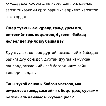
хүүхдүүдэд хооронд нь харилцан ярилцуулах
зэрэг хичээлийн арга барилыг өөрчлөх хэрэгтэй
гэж хардаг.
Өдөр тутмын амьдралд таньд урам өгч,
сэтгэлийг тань хөдөлгөж, бүтээлч байхад
нөлөөлдөг зүйлс юу байна вэ?
Дуу дуулах, сонсох дуртай, ажлаа хийж байхдаа
байнга дуу сонсдог, дуртай дуугаа намуухан
сонсоод ажлаа хийх гоё бөгөөд илүү сайн
төвлөрч чаддаг.
Таны тухай сонсож байсан магтаал, мөн
шүүмжээс таньд хамгийн их бодогдож, сургамж
болсон аль алинаас нь хуваалцвал?