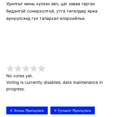
Урилгыг минь хүлээн авч, цаг заваа гарган
бидэнтэй сонирхолтой, утга төгөлдөр яриа
өрнүүлсэнд гүн талархал илэрхийлье.
No votes yet.
Voting is currently disabled, data maintenance in
progress.
Зочны Ярилцлага
Уулзалт Ярилцлага