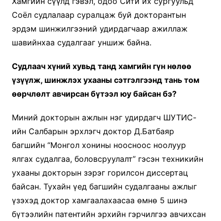
Хамгийн сүүлд гэвэл, одоо Сити их сургуульд
Соёл судлалаар суралцаж буй докторантын
эрдэм шинжилгээний удирдагчаар ажиллаж
шавийнхаа судалгааг уншиж байна.
Судлаач хүний хувьд танд хамгийн гүн нөлөө
үзүүлж, шинжлэх ухааны сэтгэлгээнд тань том
өөрчлөлт авчирсан бүтээл юу байсан бэ?
Миний докторын ажлын нэг удирдагч ШУТИС-
ийн Салбарын эрхлэгч доктор Д.Батбаяр
багшийн “Монгол хонины ноосноос ноолуур
ялгах судалгаа, боловсруулалт” гэсэн техникийн
ухааны докторын зэрэг горилсон диссертац
байсан. Тухайн үед багшийн судалгааны ажлыг
үзэхэд доктор хамгаалахаасаа өмнө 5 шинэ
бүтээлийн патентийн эрхийн гэрчилгээ авчихсан