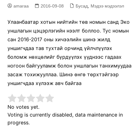
amaraa
2016-09-08
Бусад
,
Мэдээ мэдээлэл
Улаанбаатар хотын нийтийн төв номын санд Эко
уншлагын цэцэрлэгийн нээлт боллоо. Тус номын
сан 2016-2017 оны хичээлийн шинэ жилд
уншигчдаа тав тухтай орчинд үйлчлүүлэх
боломж нөхцөлийг бүрдүүлэх үүднээс гадаах
ногоон байгууламж болон уншлагын танхимуудаа
засаж тохижууллаа. Шинэ өнгө төрхтэйгээр
уншигчдаа хүлээж авч байгаа
No votes yet.
Voting is currently disabled, data maintenance in
progress.