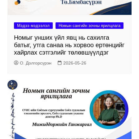
Мэдээ мэдээлэл
Номын сангийн зочны ярилцлага
Номыг унших үйл явц нь сахилга
батыг, утга санаа нь хорвоо ертөнцийг
хайрлах сэтгэлийг төлөвшүүлдэг
О. Долгорсүрэн
2026-05-26