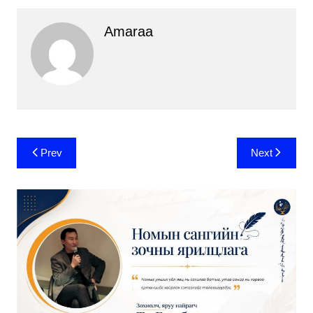
Amaraa
Post
Prev
Next
navigation