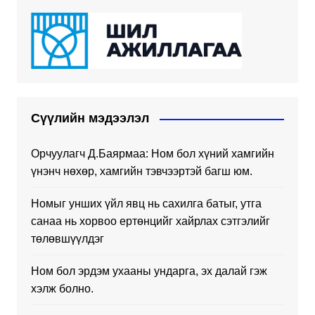
Сүүлийн мэдээлэл
Орчуулагч Д.Баярмаа: Ном бол хүний хамгийн
үнэнч нөхөр, хамгийн тэвчээртэй багш юм.
Номыг унших үйл явц нь сахилга батыг, утга
санаа нь хорвоо ертөнцийг хайрлах сэтгэлийг
төлөвшүүлдэг
Ном бол эрдэм ухааны ундарга, эх далай гэж
хэлж болно.