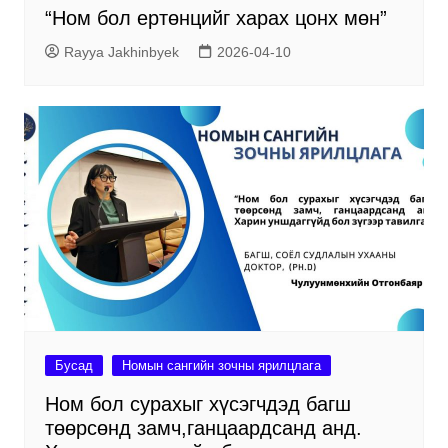
“Ном бол ертөнцийг харах цонх мөн”
Rayya Jakhinbyek
2026-04-10
Бусад
Номын сангийн зочны ярилцлага
Ном бол сурахыг хүсэгчдэд багш
төөрсөнд замч,ганцаардсанд анд.