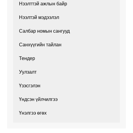
Нээлттэй ажлын байр
Нээлтэй мэдээлэл
Салбар номын сангууд
Санхүүгийн тайлан
Тендер
Уулзалт
Үзэсгэлэн
Үндсэн үйлчилгээ
Үнэлгээ өгөх