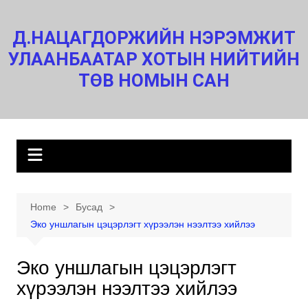
Skip
to
Д.НАЦАГДОРЖИЙН НЭРЭМЖИТ
content
УЛААНБААТАР ХОТЫН НИЙТИЙН
ТӨВ НОМЫН САН
Home
Бусад
Эко уншлагын цэцэрлэгт хүрээлэн нээлтээ хийлээ
Эко уншлагын цэцэрлэгт
хүрээлэн нээлтээ хийлээ