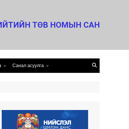
ИЙТИЙН ТӨВ НОМЫН САН
а
Санал асуулга
Холбоо барих