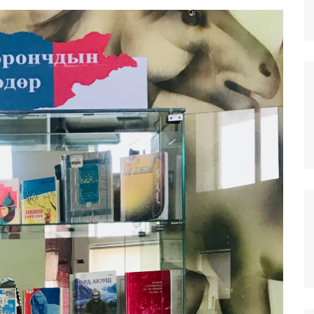
илгээ
г инновацийн
тэд үйлчлэх
н
омын сангууд
Хан-Уул дүүрэг дэх
салбар номын сан
тэй
н
Баянзүрх дүүрэг дэх
салбар номын сан
Сонгино Хайрхан дүүрэг
дэх салбар номын сан
ЧИНГЭЛТЭЙ ДҮҮРЭГ ДЭХ
САЛБАР НОМЫН САН