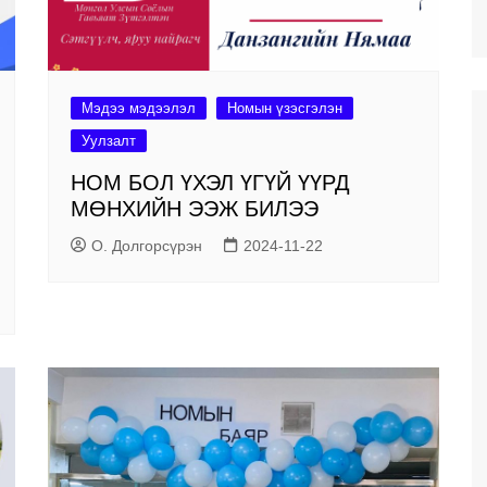
Мэдээ мэдээлэл
Номын үзэсгэлэн
Уулзалт
НОМ БОЛ ҮХЭЛ ҮГҮЙ ҮҮРД
МӨНХИЙН ЭЭЖ БИЛЭЭ
О. Долгорсүрэн
2024-11-22