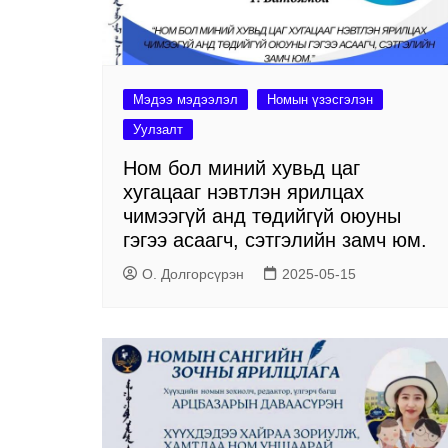
Мэдээ мэдээлэл
Номын үзэсгэлэн
Уулзалт
Ном бол миний хувьд цаг
хугацааг нэвтлэн ярилцах
чимээгүй анд төдийгүй оюуны
гэгээ асаагч, сэтгэлийн замч юм.
О. Долгорсүрэн
2025-05-15