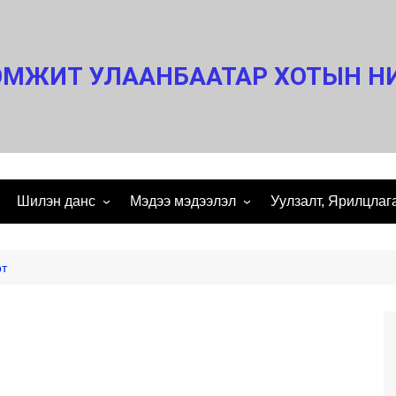
МЖИТ УЛААНБААТАР ХОТЫН Н
Шилэн данс
Мэдээ мэдээлэл
Уулзалт, Ярилцлаг
 мэндчилгээ
ШИЛЭН ДАНС
Нээлтэй мэдээлэл
Ярилцлага
ИМЫН
Аудит дүгнэлт
Нээлттэй ажлын байр
Уулзалт
рт
Санхүүгийн тайлан
Үйл ажиллагааны тайлан
Үзэсгэлэн
Төсөв
Эрх зүйн баримт бичиг
агсаалт
Өргөдөл гомдол
Статистик мэдээ
ем
Тендер
им