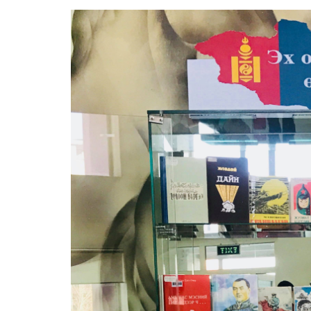
номын сангийн үйлч
Маркетин
тасаг
АМЕРИКИЙН СОЁЛ
МЭДЭЭЛЛИЙН ТӨВ
Олон ний
тасаг
Ном хэвлэх – сэлбэ
засах үйлчилгээ
Салбар н
Хөгжлийн бэрхшээл
иргэдийн мэдээллий
үйлчилгээ