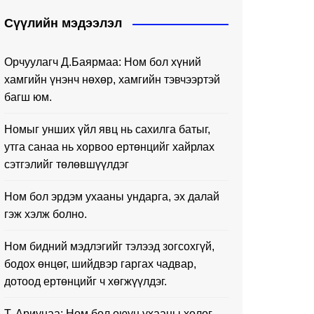
Сүүлийн мэдээлэл
Орчуулагч Д.Баярмаа: Ном бол хүний
хамгийн үнэнч нөхөр, хамгийн тэвчээртэй
багш юм.
Номыг унших үйл явц нь сахилга батыг,
утга санаа нь хорвоо ертөнцийг хайрлах
сэтгэлийг төлөвшүүлдэг
Ном бол эрдэм ухааны ундарга, эх далай
гэж хэлж болно.
Ном бидний мэдлэгийг тэлээд зогсохгүй,
бодох өнцөг, шийдвэр гаргах чадвар,
дотоод ертөнцийг ч хөгжүүлдэг.
Т. Ариунаа: Ном бол оюун ухааны хөлөг