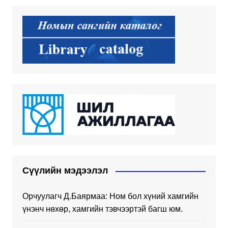
Сүүлийн мэдээлэл
Орчуулагч Д.Баярмаа: Ном бол хүний хамгийн
үнэнч нөхөр, хамгийн тэвчээртэй багш юм.