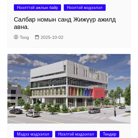
Нээлттэй ажлын байр
Нээлтэй мэдээлэл
Салбар номын санд Жижүүр ажилд
авна.
Tsog
2025-10-02
Мэдээ мэдээлэл
Нээлтэй мэдээлэл
Тендер