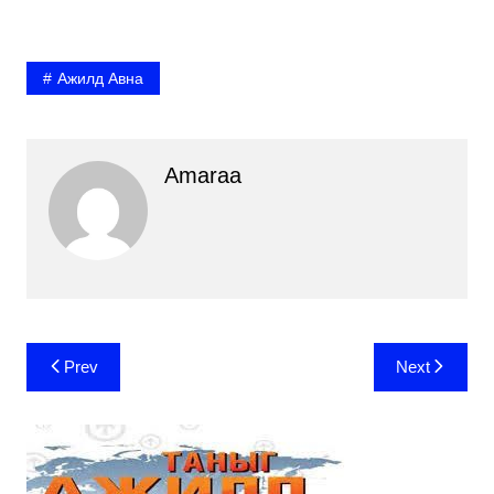
Ажилд Авна
Amaraa
Post
Prev
Next
navigation