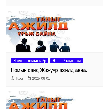
Нээлттэй ажлын байр
Нээлтэй мэдээлэл
Номын санд Жижүүр ажилд авна.
Tsog
2025-08-01