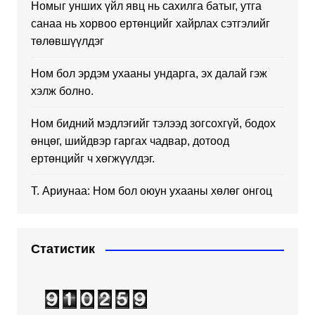
Номыг унших үйл явц нь сахилга батыг, утга
санаа нь хорвоо ертөнцийг хайрлах сэтгэлийг
төлөвшүүлдэг
Ном бол эрдэм ухааны ундарга, эх далай гэж
хэлж болно.
Ном бидний мэдлэгийг тэлээд зогсохгүй, бодох
өнцөг, шийдвэр гаргах чадвар, дотоод
ертөнцийг ч хөгжүүлдэг.
Т. Ариунаа: Ном бол оюун ухааны хөлөг онгоц
Статистик