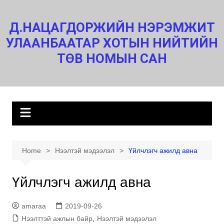
Skip
to
Д.НАЦАГДОРЖИЙН НЭРЭМЖИТ
content
УЛААНБААТАР ХОТЫН НИЙТИЙН
ТӨВ НОМЫН САН
Home
Нээлтэй мэдээлэл
Үйлчлэгч ажилд авна
Үйлчлэгч ажилд авна
amaraa
2019-09-26
Нээлттэй ажлын байр
,
Нээлтэй мэдээлэл