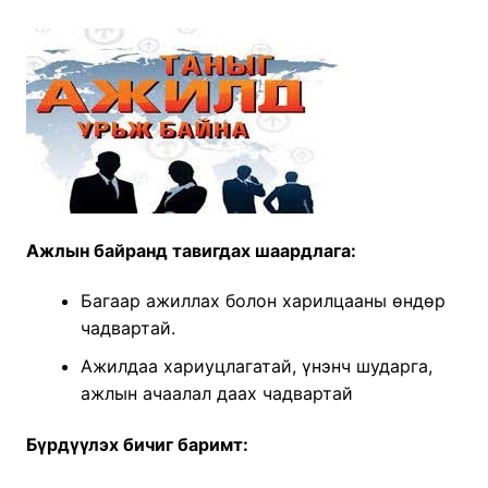
Ажлын байранд тавигдах шаардлага:
Багаар ажиллах болон харилцааны өндөр
чадвартай.
Ажилдаа хариуцлагатай, үнэнч шударга,
ажлын ачаалал даах чадвартай
Бүрдүүлэх бичиг баримт: