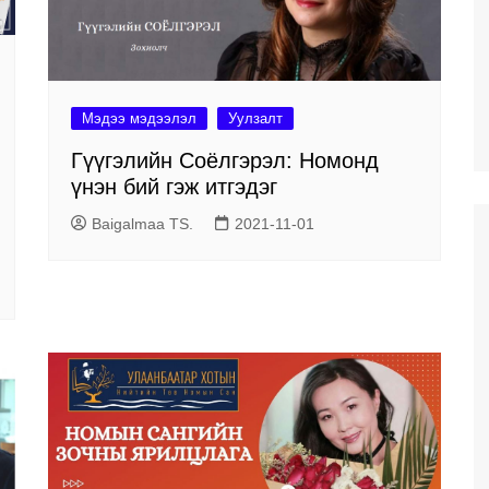
Мэдээ мэдээлэл
Уулзалт
Гүүгэлийн Соёлгэрэл: Номонд
үнэн бий гэж итгэдэг
Baigalmaa TS.
2021-11-01