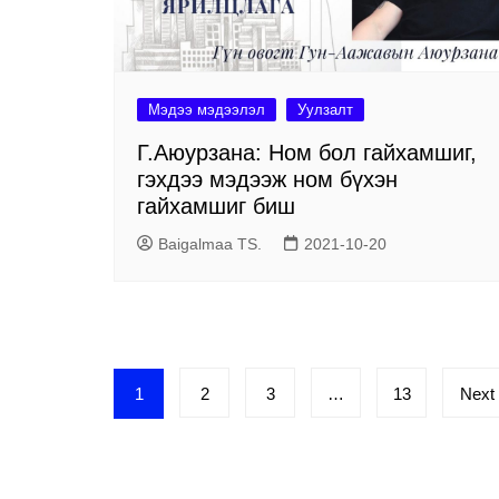
Мэдээ мэдээлэл
Уулзалт
Г.Аюурзана: Ном бол гайхамшиг,
гэхдээ мэдээж ном бүхэн
гайхамшиг биш
Baigalmaa TS.
2021-10-20
Posts
1
2
3
…
13
Next
pagination