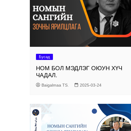
номын сангийн үйлч
Маркетин
тасаг
АМЕРИКИЙН СОЁЛ
МЭДЭЭЛЛИЙН ТӨВ
Олон ний
тасаг
Ном хэвлэх – сэлбэ
засах үйлчилгээ
Салбар н
Хөгжлийн бэрхшээл
иргэдийн мэдээллий
үйлчилгээ
Бусад
НОМ БОЛ МЭДЛЭГ ОЮУН ХҮЧ
ЧАДАЛ.
Baigalmaa TS.
2025-03-24