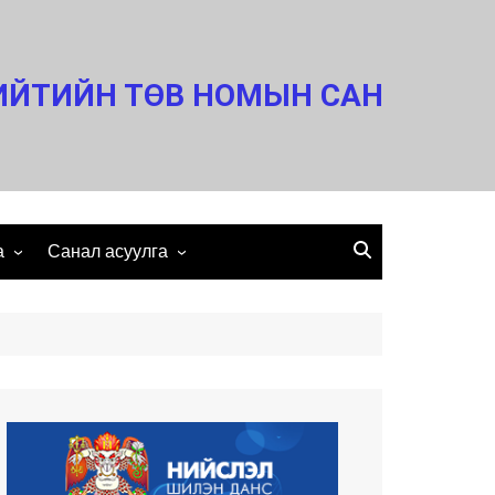
ИЙТИЙН ТӨВ НОМЫН САН
а
Санал асуулга
Холбоо барих