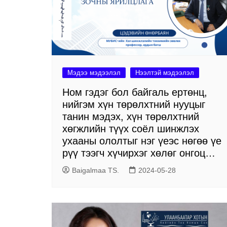
Мэдээ мэдээлэл
Нээлтэй мэдээлэл
Ном гэдэг бол байгаль ертөнц,
нийгэм хүн төрөлхтний нууцыг
танин мэдэх, хүн төрөлхтний
хөгжлийн түүх соёл шинжлэх
ухааны ололтыг нэг үеэс нөгөө үе
рүү тээгч хүчирхэг хөлөг онгоц…
Baigalmaa TS.
2024-05-28