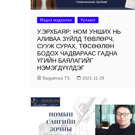
Мэдээ мэдээлэл
Уулзалт
У.ЭРХБАЯР: НОМ УНШИХ НЬ
АЛИВАА ЗҮЙЛД ТӨВЛӨРЧ,
СУУЖ СУРАХ, ТӨСӨӨЛӨН
БОДОХ ЧАДВАРААС ГАДНА
ҮГИЙН БАЯЛАГИЙГ
НЭМЭГДҮҮЛДЭГ
Baigalmaa TS.
2021-11-29