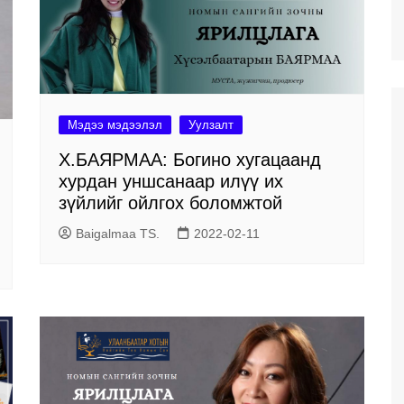
Мэдээ мэдээлэл
Уулзалт
Х.БАЯРМАА: Богино хугацаанд
хурдан уншсанаар илүү их
зүйлийг ойлгох боломжтой
Baigalmaa TS.
2022-02-11