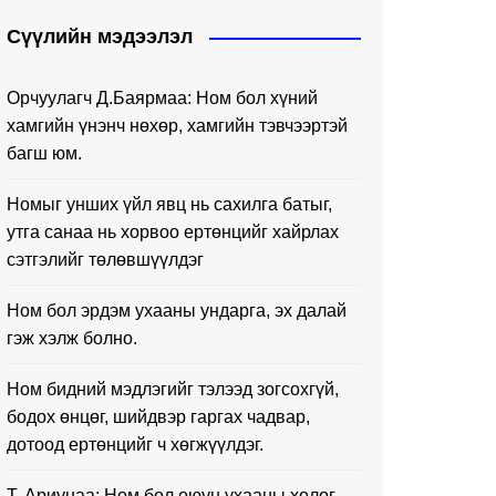
Сүүлийн мэдээлэл
Орчуулагч Д.Баярмаа: Ном бол хүний
хамгийн үнэнч нөхөр, хамгийн тэвчээртэй
багш юм.
Номыг унших үйл явц нь сахилга батыг,
утга санаа нь хорвоо ертөнцийг хайрлах
сэтгэлийг төлөвшүүлдэг
Ном бол эрдэм ухааны ундарга, эх далай
гэж хэлж болно.
Ном бидний мэдлэгийг тэлээд зогсохгүй,
бодох өнцөг, шийдвэр гаргах чадвар,
дотоод ертөнцийг ч хөгжүүлдэг.
Т. Ариунаа: Ном бол оюун ухааны хөлөг