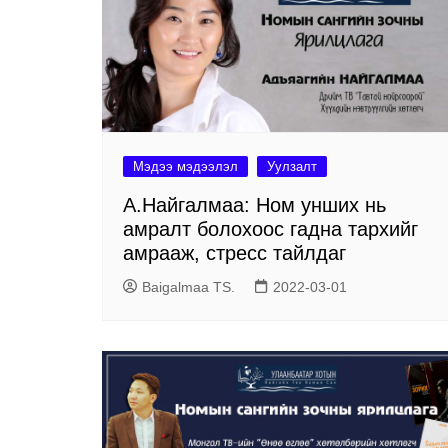
Мэдээ мэдээлэл
Уулзалт
А.Найгалмаа: Ном унших нь
амралт болохоос гадна тархийг
амрааж, стресс тайлдаг
Baigalmaa TS.
2022-03-01