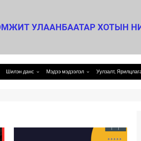
МЖИТ УЛААНБААТАР ХОТЫН Н
Шилэн данс
Мэдээ мэдээлэл
Уулзалт, Ярилцлаг
 мэндчилгээ
ШИЛЭН ДАНС
Нээлтэй мэдээлэл
Ярилцлага
ИМЫН
Аудит дүгнэлт
Нээлттэй ажлын байр
Уулзалт
Санхүүгийн тайлан
Үйл ажиллагааны тайлан
Үзэсгэлэн
Төсөв
Эрх зүйн баримт бичиг
агсаалт
Өргөдөл гомдол
Статистик мэдээ
ем
Тендер
им