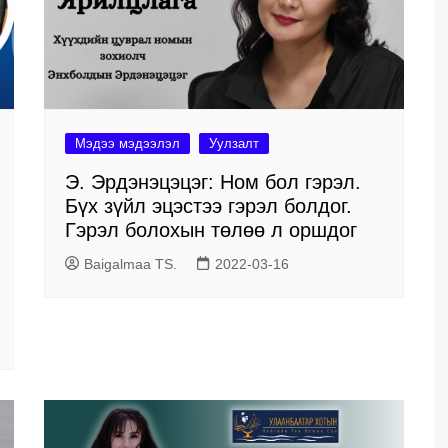
Мэдээ мэдээлэл
Уулзалт
Э. Эрдэнэцэцэг: Ном бол гэрэл.
Бүх зүйл эцэстээ гэрэл болдог.
Гэрэл болохын төлөө л оршдог
Baigalmaa TS.
2022-03-16