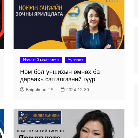
илгээ
г инновацийн
тэд үйлчлэх
н
омын сангууд
Хан-Уул дүүрэг дэх
салбар номын сан
тэй
н
Баянзүрх дүүрэг дэх
салбар номын сан
Нээлтэй мэдээлэл
Уулзалт
Сонгино Хайрхан дүүрэг
Ном бол уншихын өмнөх ба
дэх салбар номын сан
дараахь сэтгэлгээний гүүр.
ЧИНГЭЛТЭЙ ДҮҮРЭГ ДЭХ
САЛБАР НОМЫН САН
Baigalmaa TS.
2024-12-30