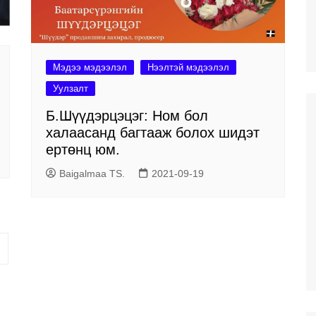
Мэдээ мэдээлэл
Нээлтэй мэдээлэл
Уулзалт
Б.Шүүдэрцэцэг: Ном бол
халаасанд багтааж болох шидэт
ертөнц юм.
Baigalmaa TS.
2021-09-19