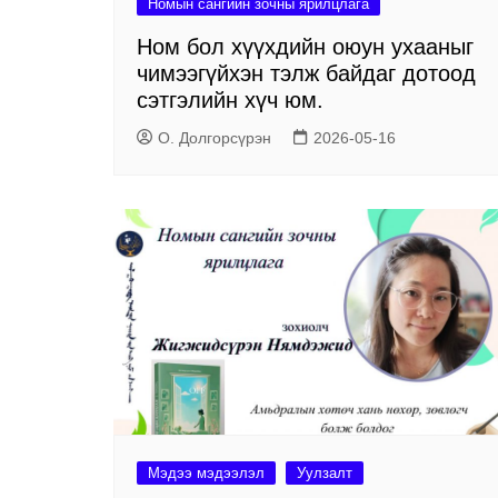
Номын сангийн зочны ярилцлага
Ном бол хүүхдийн оюун ухааныг
чимээгүйхэн тэлж байдаг дотоод
сэтгэлийн хүч юм.
О. Долгорсүрэн
2026-05-16
Мэдээ мэдээлэл
Уулзалт