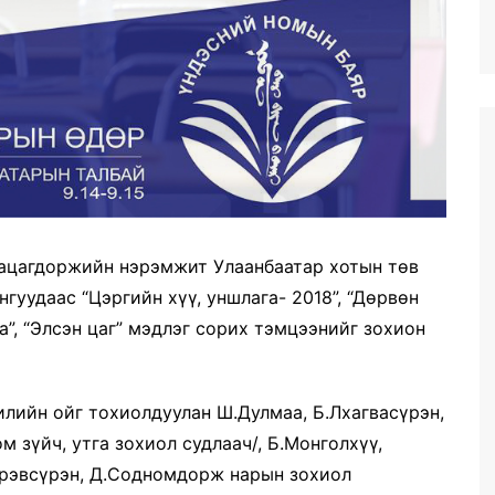
ацагдоржийн нэрэмжит Улаанбаатар хотын төв
гуудаас “Цэргийн хүү, уншлага- 2018”, “Дөрвөн
а”, “Элсэн цаг” мэдлэг сорих тэмцээнийг зохион
лийн ойг тохиолдуулан Ш.Дулмаа, Б.Лхагвасүрэн,
ом зүйч, утга зохиол судлаач/, Б.Монголхүү,
Пүрэвсүрэн, Д.Содномдорж нарын зохиол