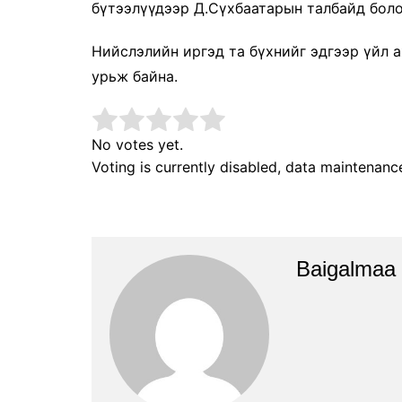
бүтээлүүдээр Д.Сүхбаатарын талбайд боло
Нийслэлийн иргэд та бүхнийг эдгээр үйл 
урьж байна.
No votes yet.
Voting is currently disabled, data maintenanc
Baigalmaa