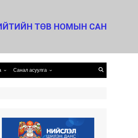
ИЙТИЙН ТӨВ НОМЫН САН
а
Санал асуулга
Холбоо барих