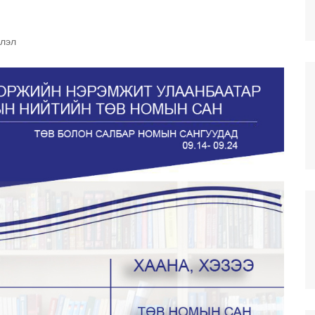
илгээ
г инновацийн
элэл
тэд үйлчлэх
н
омын сангууд
Хан-Уул дүүрэг дэх
салбар номын сан
тэй
н
Баянзүрх дүүрэг дэх
салбар номын сан
Сонгино Хайрхан дүүрэг
дэх салбар номын сан
ЧИНГЭЛТЭЙ ДҮҮРЭГ ДЭХ
САЛБАР НОМЫН САН