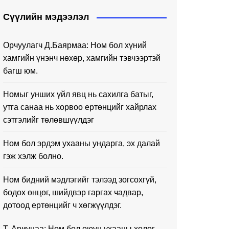
Сүүлийн мэдээлэл
Орчуулагч Д.Баярмаа: Ном бол хүний
хамгийн үнэнч нөхөр, хамгийн тэвчээртэй
багш юм.
Номыг унших үйл явц нь сахилга батыг,
утга санаа нь хорвоо ертөнцийг хайрлах
сэтгэлийг төлөвшүүлдэг
Ном бол эрдэм ухааны ундарга, эх далай
гэж хэлж болно.
Ном бидний мэдлэгийг тэлээд зогсохгүй,
бодох өнцөг, шийдвэр гаргах чадвар,
дотоод ертөнцийг ч хөгжүүлдэг.
Т. Ариунаа: Ном бол оюун ухааны хөлөг