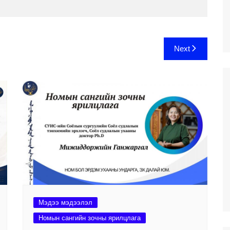
Next
Мэдээ мэдээлэл
Номын сангийн зочны ярилцлага