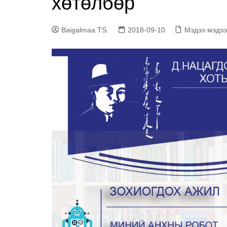
хөтөлбөр
номын сангийн үйлч
Маркетин
тасаг
АМЕРИКИЙН СОЁЛ
МЭДЭЭЛЛИЙН ТӨВ
Baigalmaa TS.
2018-09-10
Мэдээ мэдэ
Олон ний
тасаг
Ном хэвлэх – сэлбэ
засах үйлчилгээ
Салбар н
Хөгжлийн бэрхшээл
иргэдийн мэдээллий
үйлчилгээ