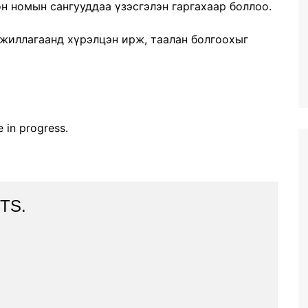
н номын сангууддаа үзэсгэлэн гаргахаар боллоо.
ажиллагаанд хүрэлцэн ирж, таалан болгоохыг
e in progress.
 TS.