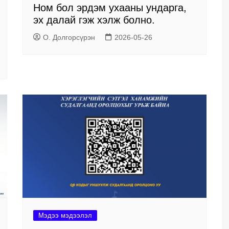
Ном бол эрдэм ухааны ундарга,
эх далай гэж хэлж болно.
О. Долгорсүрэн
2026-05-26
Мэдээ мэдээлэл