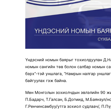
Үндэсний номын баярыг тохиолдуулан Д.Н
номын сангийн төв болон салбар номын сан
бэрх”-тэй уншлага, “Намрын налгар уншлаг
байгуулах гэж байна.
Мөн Монголын зохиолчдын эвлэлийн 90 жи
П.Бадарч, Т.Галсан, Б.Догмид, М.Бая
нзул/н
Г.Ренчинсамбуу/утга зохиол судлаач/, П.