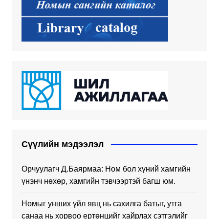
Сүүлийн мэдээлэл
Орчуулагч Д.Баярмаа: Ном бол хүний хамгийн
үнэнч нөхөр, хамгийн тэвчээртэй багш юм.
Номыг унших үйл явц нь сахилга батыг, утга
санаа нь хорвоо ертөнцийг хайрлах сэтгэлийг