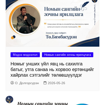
Мэдээ мэдээлэл
Номын сангийн зочны ярилцлага
Номыг унших үйл явц нь сахилга
батыг, утга санаа нь хорвоо ертөнцийг
хайрлах сэтгэлийг төлөвшүүлдэг
О. Долгорсүрэн
2026-05-26