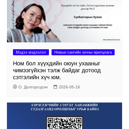
Мэдээ мэдээлэл
Номын сангийн зочны ярилцлага
Ном бол хүүхдийн оюун ухааныг
чимээгүйхэн тэлж байдаг дотоод
сэтгэлийн хүч юм.
О. Долгорсүрэн
2026-05-16