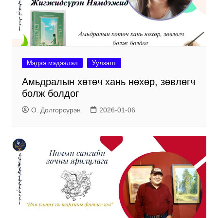
Мэдээ мэдээлэл
Уулзалт
Амьдралын хөтөч хань нөхөр, зөвлөгч
болж болдог
О. Долгорсүрэн
2026-01-06