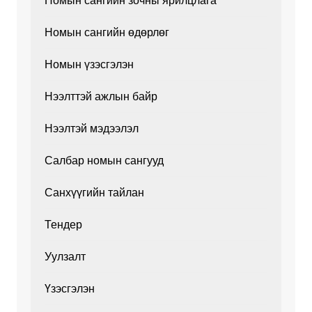
Номын сангийн зочны ярилцлага
Номын сангийн өдөрлөг
Номын үзэсгэлэн
Нээлттэй ажлын байр
Нээлтэй мэдээлэл
Салбар номын сангууд
Санхүүгийн тайлан
Тендер
Уулзалт
Үзэсгэлэн