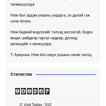
төлөвшүүлдэг
Ном бол эрдэм ухааны ундарга, эх далай гэж
хэлж болно.
Ном бидний мэдлэгийг тэлээд зогсохгүй, бодох
өнцөг, шийдвэр гаргах чадвар, дотоод
ертөнцийг ч хөгжүүлдэг.
Т. Ариунаа: Ном бол оюун ухааны хөлөг онгоц
Статистик
Visit Today : 510