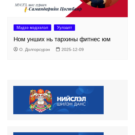
Мэдээ мэдээлэл
Уулзалт
Ном унших нь тархины фитнес юм
О. Долгорсүрэн
2025-12-09