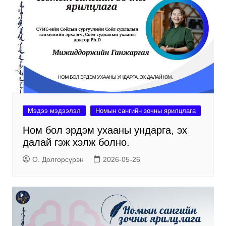
Мэдээ мэдээлэл
Номын сангийн зочны ярилцлага
Ном бол эрдэм ухааны ундарга, эх
далай гэж хэлж болно.
О. Долгорсүрэн
2026-05-26