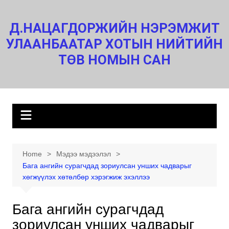
Skip
to
Д.НАЦАГДОРЖИЙН НЭРЭМЖИТ
content
УЛААНБААТАР ХОТЫН НИЙТИЙН
ТӨВ НОМЫН САН
Home
Мэдээ мэдээлэл
Бага ангийн сурагчдад зориулсан унших чадварыг
хөгжүүлэх хөтөлбөр хэрэгжиж эхэллээ
Бага ангийн сурагчдад
зориулсан унших чадварыг