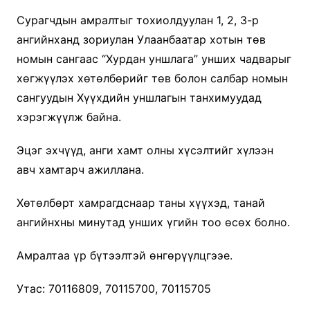
Сурагчдын амралтыг тохиолдуулан 1, 2, 3-р
ангийнханд зориулан Улаанбаатар хотын төв
номын сангаас “Хурдан уншлага” унших чадварыг
хөгжүүлэх хөтөлбөрийг төв болон салбар номын
сангуудын Хүүхдийн уншлагын танхимуудад
хэрэгжүүлж байна.
Эцэг эхчүүд, анги хамт олны хүсэлтийг хүлээн
авч хамтарч ажиллана.
Хөтөлбөрт хамрагдснаар таны хүүхэд, танай
ангийнхны минутад унших үгийн тоо өсөх болно.
Амралтаа үр бүтээлтэй өнгөрүүлцгээе.
Утас: 70116809, 70115700, 70115705