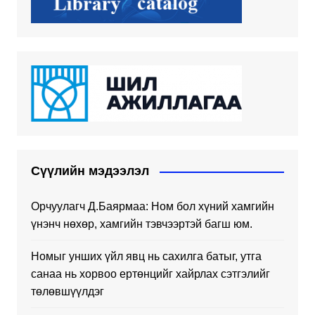
Сүүлийн мэдээлэл
Орчуулагч Д.Баярмаа: Ном бол хүний хамгийн
үнэнч нөхөр, хамгийн тэвчээртэй багш юм.
Номыг унших үйл явц нь сахилга батыг, утга
санаа нь хорвоо ертөнцийг хайрлах сэтгэлийг
төлөвшүүлдэг