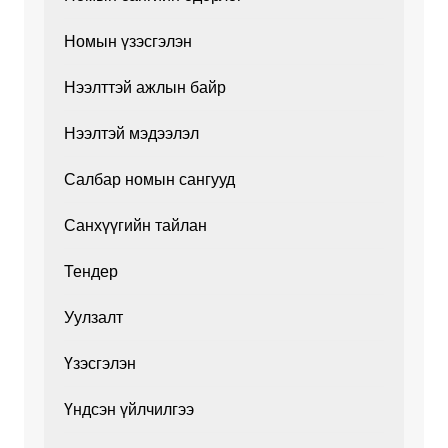
Номын үзэсгэлэн
Нээлттэй ажлын байр
Нээлтэй мэдээлэл
Салбар номын сангууд
Санхүүгийн тайлан
Тендер
Уулзалт
Үзэсгэлэн
Үндсэн үйлчилгээ