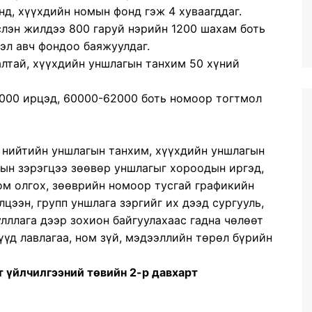
нд, хүүхдийн номын фонд гэж 4 хуваагддаг.
слэн жилдээ 800 гаруй нэрийн 1200 шахам боть
эл авч фондоо баяжуулдаг.
лтай, хүүхдийн уншлагын танхим 50 хүний
0000 ирцэд, 60000-62000 боть номоор тогтмол
 нийтийн уншлагын танхим, хүүхдийн уншлагын
хын зэрэгцээ зөөвөр уншлагыг хороодын иргэд,
ном олгох, зөөврийн номоор тусгай графикийн
лцээн, групп уншлага зэргийг их дээд сургууль,
улллага дээр зохион байгуулахаас гадна чөлөөт
үүд лавлагаа, ном зүй, мэдээллийн төрөл бүрийн
т үйлчилгээний төвийн 2-р давхарт