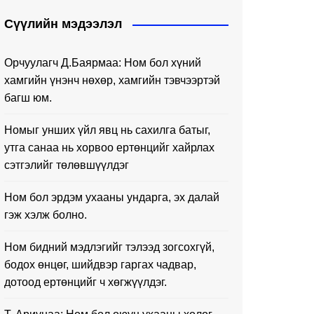
Сүүлийн мэдээлэл
Орчуулагч Д.Баярмаа: Ном бол хүний
хамгийн үнэнч нөхөр, хамгийн тэвчээртэй
багш юм.
Номыг унших үйл явц нь сахилга батыг,
утга санаа нь хорвоо ертөнцийг хайрлах
сэтгэлийг төлөвшүүлдэг
Ном бол эрдэм ухааны ундарга, эх далай
гэж хэлж болно.
Ном бидний мэдлэгийг тэлээд зогсохгүй,
бодох өнцөг, шийдвэр гаргах чадвар,
дотоод ертөнцийг ч хөгжүүлдэг.