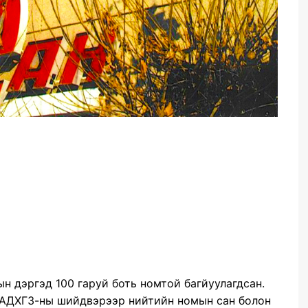
н дэргэд 100 гаруй боть номтой багйуулагдсан.
 АДХГЗ-ны шийдвэрээр нийтийн номын сан болон