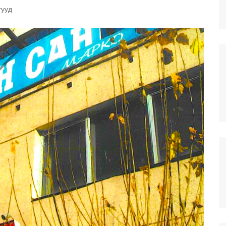
илгээ
гууд
г инновацийн
тэд үйлчлэх
н
омын сангууд
Хан-Уул дүүрэг дэх
салбар номын сан
тэй
н
Баянзүрх дүүрэг дэх
салбар номын сан
Сонгино Хайрхан дүүрэг
дэх салбар номын сан
ЧИНГЭЛТЭЙ ДҮҮРЭГ ДЭХ
САЛБАР НОМЫН САН