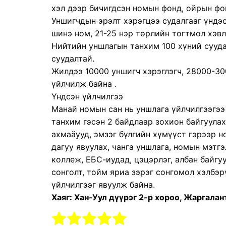
хэл дээр бичигдсэн номын фонд, ойрын фо
Уншигчдын эрэлт хэрэгцээ судалгааг үндэ
шинэ ном, 21-25 нэр төрлийн тогтмол хэвл
Нийтийн уншлагын танхим 100 хүний сууда
суудалтай.
Жилдээ 10000 уншигч хэрэглэгч, 28000-3
үйлчилж байна .
Үндсэн үйлчилгээ
Манай номын сан нь уншлага үйлчилгээгээ
танхим гэсэн 2 байдлаар зохион байгуула
ахмаäууд, эмзэг бүлгийн хүмүүст гэрээр 
дагуу явуулах, чанга уншлага, номын мэтгэ
коллеж, ЕБС-иудад, цэцэрлэг, албан байгу
сонголт, тойм яриа зэрэг сонгомол хэлбэр
үйлчилгээг явуулж байна.
Хаяг: Хан-Уул дүүрэг 2-р хороо, Жаргалан