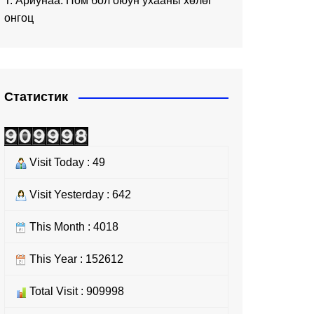
Т. Ариунаа: Ном бол оюун ухааны хөлөг
онгоц
Статистик
Visit Today : 49
Visit Yesterday : 642
This Month : 4018
This Year : 152612
Total Visit : 909998