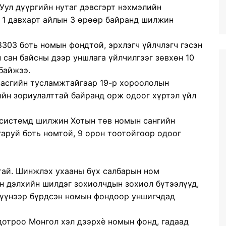
Уул дүүргийн нутаг дэвсгэрт нэхмэлийн
 1 давхарт айлын 3 өрөөр байранд шилжин
18303 боть номын фондтой, эрхлэгч үйлчлэгч гэсэн
 сан байсны дээр уншлага үйлчилгээг зөвхөн 10
байжээ.
 засгийн тусламжтайгаар 19-р хороололын
йн зориулалттай байранд орж одоог хүртэл үйл
 системд шилжин Хотын төв номын сангийн
гаруй боть номтой, 9 орон тоотойгоор одоог
тай. Шинжлэх ухааны бүх салбарын ном
он дэлхийн шилдэг зохиолчдын зохиол бүтээлүүд,
эхүүнээр бүрдсэн номын фондоор уншигчдад
дотроо Монгол хэл дээрхè номын фонд, гадаад