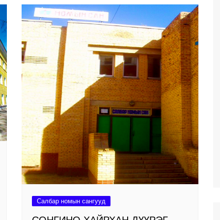
Салбар номын сангууд