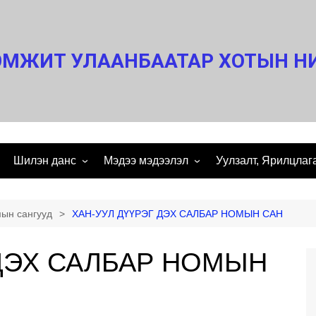
МЖИТ УЛААНБААТАР ХОТЫН Н
Шилэн данс
Мэдээ мэдээлэл
Уулзалт, Ярилцлаг
 мэндчилгээ
ШИЛЭН ДАНС
Нээлтэй мэдээлэл
Ярилцлага
ИМЫН
Аудит дүгнэлт
Нээлттэй ажлын байр
Уулзалт
ын сангууд
ХАН-УУЛ ДҮҮРЭГ ДЭХ САЛБАР НОМЫН САН
Санхүүгийн тайлан
Үйл ажиллагааны тайлан
Үзэсгэлэн
 ДЭХ САЛБАР НОМЫН
Төсөв
Эрх зүйн баримт бичиг
агсаалт
Өргөдөл гомдол
Статистик мэдээ
ем
Тендер
им