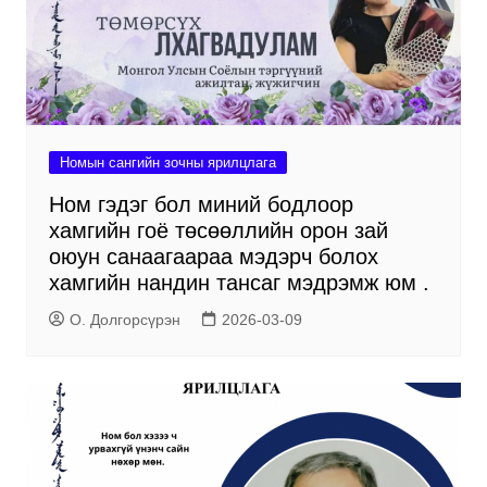
Номын сангийн зочны ярилцлага
Ном гэдэг бол миний бодлоор
хамгийн гоё төсөөллийн орон зай
оюун санаагаараа мэдэрч болох
хамгийн нандин тансаг мэдрэмж юм .
О. Долгорсүрэн
2026-03-09