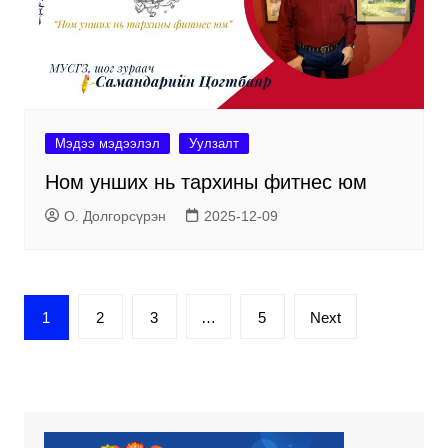
Мэдээ мэдээлэл
Уулзалт
Ном унших нь тархины фитнес юм
О. Долгорсүрэн
2025-12-09
Posts
1
2
3
…
5
Next
pagination