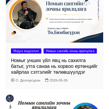
Мэдээ мэдээлэл
Номын сангийн зочны ярилцлага
Номыг унших үйл явц нь сахилга
батыг, утга санаа нь хорвоо ертөнцийг
хайрлах сэтгэлийг төлөвшүүлдэг
О. Долгорсүрэн
2026-05-26