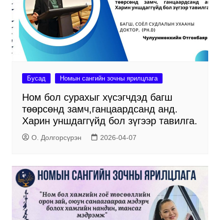
Бусад
Номын сангийн зочны ярилцлага
Ном бол сурахыг хүсэгчдэд багш
төөрсөнд замч,ганцаардсанд анд.
Харин уншдаггүйд бол зүгээр тавилга.
О. Долгорсүрэн
2026-04-07