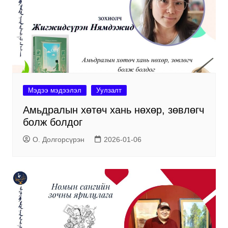
Мэдээ мэдээлэл
Уулзалт
Амьдралын хөтөч хань нөхөр, зөвлөгч
болж болдог
О. Долгорсүрэн
2026-01-06