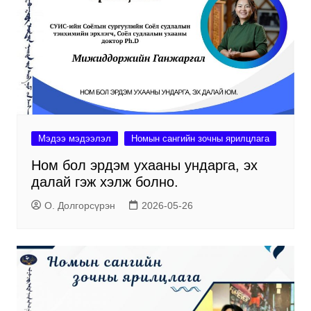
Мэдээ мэдээлэл
Номын сангийн зочны ярилцлага
Ном бол эрдэм ухааны ундарга, эх
далай гэж хэлж болно.
О. Долгорсүрэн
2026-05-26