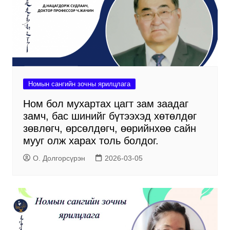
Номын сангийн зочны ярилцлага
Ном бол мухартах цагт зам заадаг
замч, бас шинийг бүтээхэд хөтөлдөг
зөвлөгч, өрсөлдөгч, өөрийнхөө сайн
мууг олж харах толь болдог.
О. Долгорсүрэн
2026-03-05