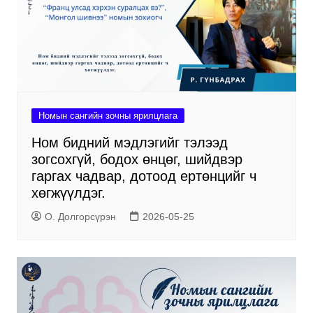
Номын сангийн зочны ярилцлага
Ном бидний мэдлэгийг тэлээд
зогсохгүй, бодох өнцөг, шийдвэр
гаргах чадвар, дотоод ертөнцийг ч
хөгжүүлдэг.
О. Долгорсүрэн
2026-05-25