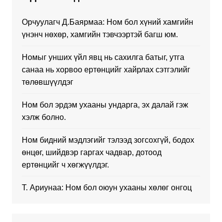
Орчуулагч Д.Баярмаа: Ном бол хүний хамгийн
үнэнч нөхөр, хамгийн тэвчээртэй багш юм.
Номыг унших үйл явц нь сахилга батыг, утга
санаа нь хорвоо ертөнцийг хайрлах сэтгэлийг
төлөвшүүлдэг
Ном бол эрдэм ухааны ундарга, эх далай гэж
хэлж болно.
Ном бидний мэдлэгийг тэлээд зогсохгүй, бодох
өнцөг, шийдвэр гаргах чадвар, дотоод
ертөнцийг ч хөгжүүлдэг.
Т. Ариунаа: Ном бол оюун ухааны хөлөг онгоц