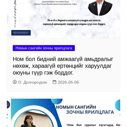
Номын сангийн зочны ярилцлага
Ном бол бидний амжаагүй амьдралыг
нөхөж, хараагүй ертөнцийг харуулдаг
оюуны гүүр гэж боддог.
О. Долгорсүрэн
2026-05-06